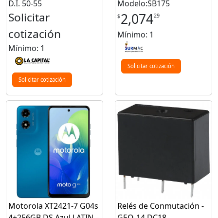
D.I. 50-55
Modelo:SB175
Solicitar
2,074
29
$
cotización
Mínimo: 1
Mínimo: 1
Solicitar cotización
Solicitar cotización
Motorola XT2421-7 G04s
Relés de Conmutación -
4+256GB DS Azul LATIN –
G5Q-14 DC18