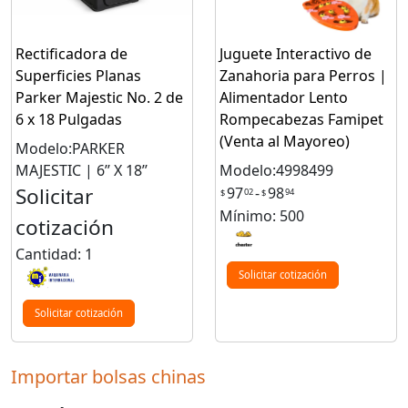
Rectificadora de
Juguete Interactivo de
Superficies Planas
Zanahoria para Perros |
Parker Majestic No. 2 de
Alimentador Lento
6 x 18 Pulgadas
Rompecabezas Famipet
(Venta al Mayoreo)
Modelo:PARKER
MAJESTIC | 6’’ X 18’’
Modelo:4998499
Solicitar
97
-
98
02
94
$
$
Mínimo: 500
cotización
Cantidad: 1
Solicitar cotización
Solicitar cotización
Importar bolsas chinas