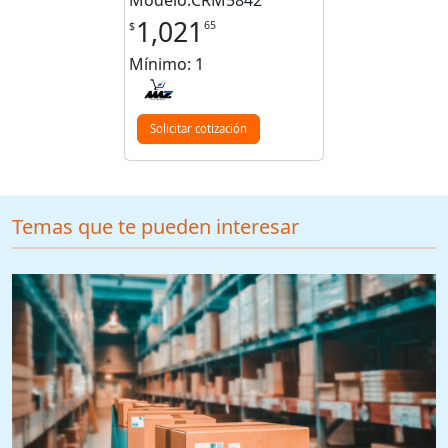
Modelo:CRM5842
1,021
65
$
Mínimo: 1
Solicitar cotización
Temas que te pueden interesar