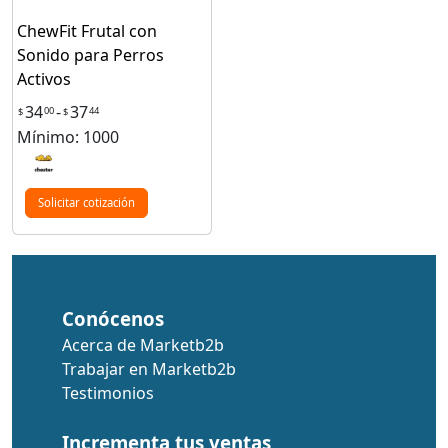
ChewFit Frutal con
Sonido para Perros
Activos
34
-
37
00
44
$
$
Mínimo: 1000
Solicitar cotización
Conócenos
Acerca de Marketb2b
Trabajar en Marketb2b
Testimonios
Incrementa tus ventas