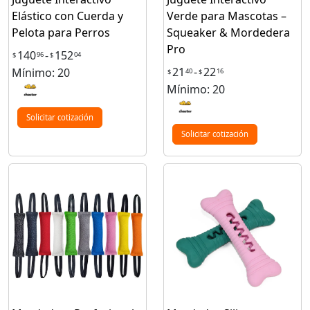
Elástico con Cuerda y
Verde para Mascotas –
Pelota para Perros
Squeaker & Mordedera
Pro
140
-
152
96
04
$
$
21
-
22
Mínimo: 20
40
16
$
$
Mínimo: 20
Solicitar cotización
Solicitar cotización