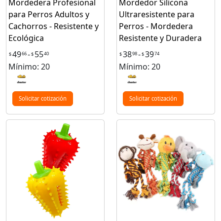
Mordedera Profesional
Mordedor Silicona
para Perros Adultos y
Ultraresistente para
Cachorros - Resistente y
Perros - Mordedera
Ecológica
Resistente y Duradera
49
-
55
38
-
39
66
40
98
74
$
$
$
$
Mínimo: 20
Mínimo: 20
Solicitar cotización
Solicitar cotización