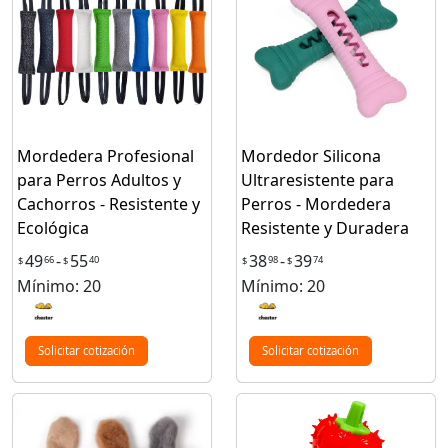
Mordedera Profesional
Mordedor Silicona
para Perros Adultos y
Ultraresistente para
Cachorros - Resistente y
Perros - Mordedera
Ecológica
Resistente y Duradera
49
-
55
38
-
39
66
40
98
74
$
$
$
$
Mínimo: 20
Mínimo: 20
Solicitar cotización
Solicitar cotización