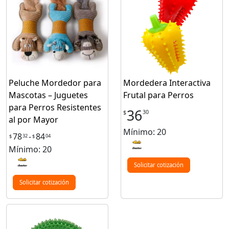
Peluche Mordedor para
Mordedera Interactiva
Mascotas – Juguetes
Frutal para Perros
para Perros Resistentes
36
30
$
al por Mayor
Mínimo: 20
78
-
84
32
04
$
$
Mínimo: 20
Solicitar cotización
Solicitar cotización