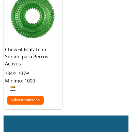
ChewFit Frutal con
Sonido para Perros
Activos
34
-
37
00
44
$
$
Mínimo: 1000
Solicitar cotización