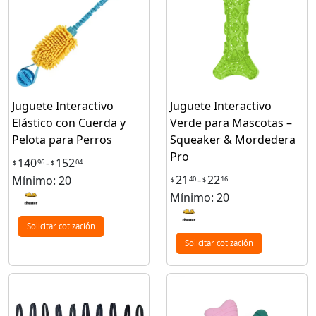
Juguete Interactivo
Juguete Interactivo
Elástico con Cuerda y
Verde para Mascotas –
Pelota para Perros
Squeaker & Mordedera
Pro
140
-
152
96
04
$
$
21
-
22
Mínimo: 20
40
16
$
$
Mínimo: 20
Solicitar cotización
Solicitar cotización