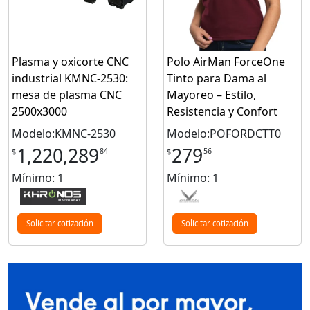
Plasma y oxicorte CNC
Polo AirMan ForceOne
industrial KMNC-2530:
Tinto para Dama al
mesa de plasma CNC
Mayoreo – Estilo,
2500x3000
Resistencia y Confort
Modelo:KMNC-2530
Modelo:POFORDCTT0
1,220,289
279
84
56
$
$
Mínimo: 1
Mínimo: 1
Solicitar cotización
Solicitar cotización