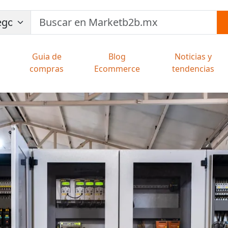
Guia de
Blog
Noticias y
compras
Ecommerce
tendencias