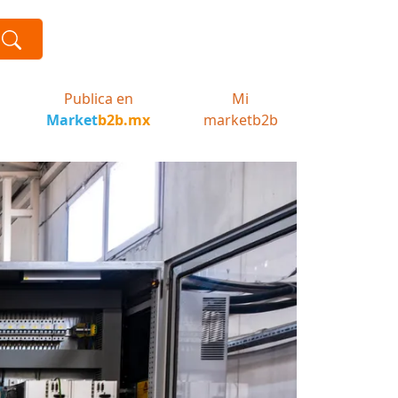
Publica en
Mi
Market
b2b.mx
marketb2b