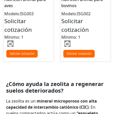
aves
bovinos
Modelo:ISG003
Modelo:ISG002
Solicitar
Solicitar
cotización
cotización
Mínimo: 1
Mínimo: 1
Solicitar cotización
Solicitar cotización
¿Cómo ayuda la zeolita a regenerar
suelos deteriorados?
La zeolita es un
mineral microporoso con alta
capacidad de intercambio catiónico (CIC)
. En
suelos compactados actúa como un
“esqueleto