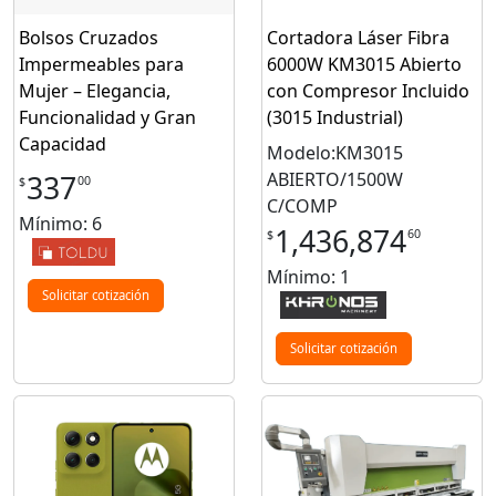
Bolsos Cruzados
Cortadora Láser Fibra
Impermeables para
6000W KM3015 Abierto
Mujer – Elegancia,
con Compresor Incluido
Funcionalidad y Gran
(3015 Industrial)
Capacidad
Modelo:KM3015
ABIERTO/1500W
337
00
$
C/COMP
Mínimo: 6
1,436,874
60
$
Mínimo: 1
Solicitar cotización
Solicitar cotización