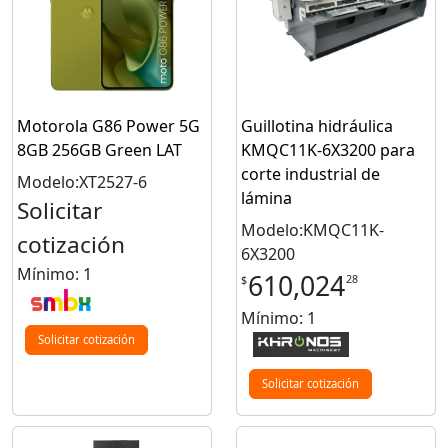
Motorola G86 Power 5G
Guillotina hidráulica
8GB 256GB Green LAT
KMQC11K‑6X3200 para
corte industrial de
Modelo:XT2527-6
lámina
Solicitar
Modelo:KMQC11K-
cotización
6X3200
Mínimo: 1
610,024
28
$
Mínimo: 1
Solicitar cotización
Solicitar cotización