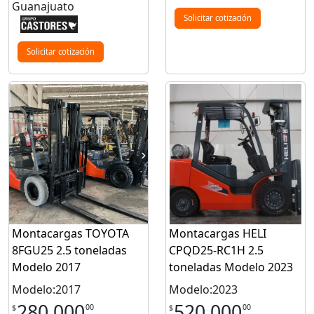
Guanajuato
Solicitar cotización
Solicitar cotización
Montacargas TOYOTA
Montacargas HELI
8FGU25 2.5 toneladas
CPQD25-RC1H 2.5
Modelo 2017
toneladas Modelo 2023
Modelo:2017
Modelo:2023
280,000
520,000
00
00
$
$