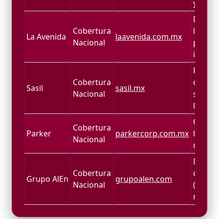
y más
Deterg
Cobertura
limpia
La Avenida
laavenida.com.mx
Nacional
para h
institu
Fabric
Cobertura
deterg
Sasil
sasil.mx
Nacional
soluci
limpie
Químic
Cobertura
Parker
parkercorp.com.mx
limpiez
Nacional
desinf
Desinf
Cobertura
deterg
Grupo AlEn
grupoalen.com
Nacional
(instit
retail)