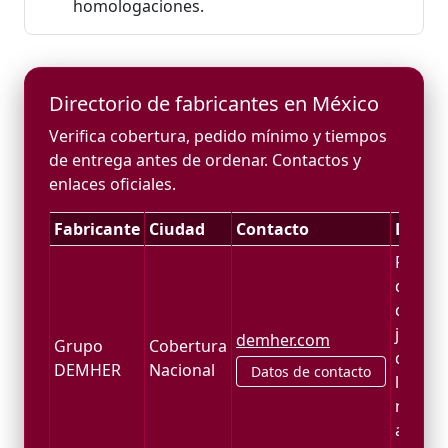
homologaciones.
Directorio de fabricantes en México
Verifica cobertura, pedido mínimo y tiempos
de entrega antes de ordenar. Contactos y
enlaces oficiales.
Fabricante
Ciudad
Contacto
Descri
Fabric
deseng
desinf
jabón e
demher.com
Grupo
Cobertura
desinc
DEMHER
Nacional
Datos de contacto
lubrica
repele
abrill