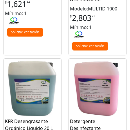
1,621
44
$
Modelo:MULTID 1000
Mínimo: 1
2,803
72
$
Mínimo: 1
Solicitar cotización
Solicitar cotización
KFR Desengrasante
Detergente
Orgánico Líquido 20 L
Desinfectante