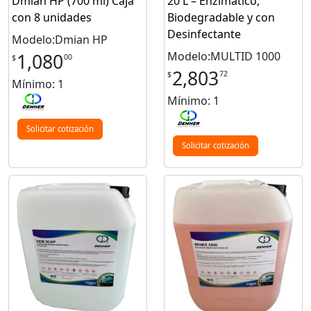
Dmian HP (700 ml) Caja
20 L – Enzimático,
con 8 unidades
Biodegradable y con
Desinfectante
Modelo:Dmian HP
Modelo:MULTID 1000
1,080
00
$
2,803
72
$
Mínimo: 1
Mínimo: 1
Solicitar cotización
Solicitar cotización