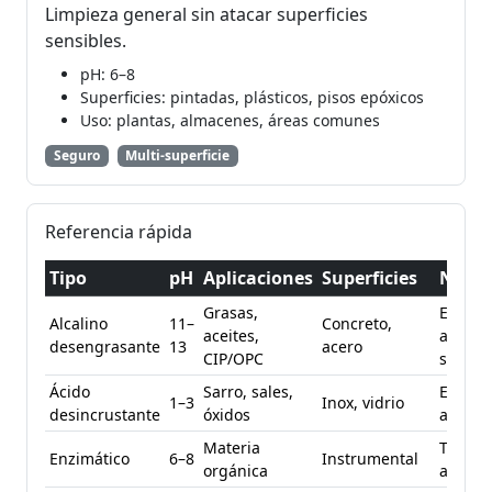
Limpieza general sin atacar superficies
sensibles.
pH: 6–8
Superficies: pintadas, plásticos, pisos epóxicos
Uso: plantas, almacenes, áreas comunes
Seguro
Multi-superficie
Referencia rápida
Tipo
pH
Aplicaciones
Superficies
Notas
Grasas,
Evitar
Alcalino
11–
Concreto,
aceites,
alumin
desengrasante
13
acero
CIP/OPC
sin pr
Ácido
Sarro, sales,
Enjuag
1–3
Inox, vidrio
desincrustante
óxidos
abund
Materia
Tiempo
Enzimático
6–8
Instrumental
orgánica
acción