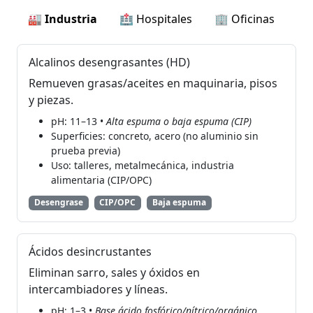
🏭 Industria
🏥 Hospitales
🏢 Oficinas
Alcalinos desengrasantes (HD)
Remueven grasas/aceites en maquinaria, pisos
y piezas.
pH: 11–13 •
Alta espuma o baja espuma (CIP)
Superficies: concreto, acero (no aluminio sin
prueba previa)
Uso: talleres, metalmecánica, industria
alimentaria (CIP/OPC)
Desengrase
CIP/OPC
Baja espuma
Ácidos desincrustantes
Eliminan sarro, sales y óxidos en
intercambiadores y líneas.
pH: 1–3 •
Base ácido fosfórico/nítrico/orgánico