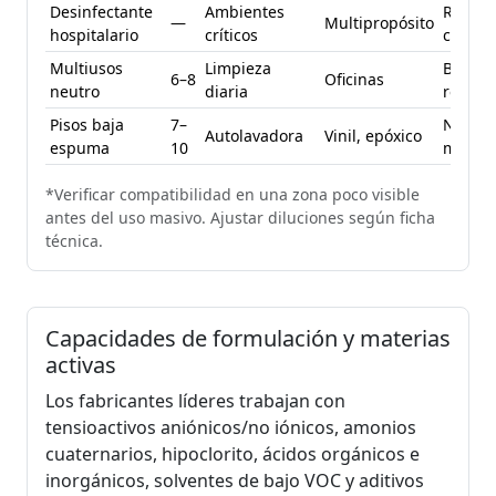
Desinfectante
Ambientes
Respet
—
Multipropósito
hospitalario
críticos
contac
Multiusos
Limpieza
Bajo
6–8
Oficinas
neutro
diaria
residu
Pisos baja
7–
No dej
Autolavadora
Vinil, epóxico
espuma
10
marca
*Verificar compatibilidad en una zona poco visible
antes del uso masivo. Ajustar diluciones según ficha
técnica.
Capacidades de formulación y materias
activas
Los fabricantes líderes trabajan con
tensioactivos aniónicos/no iónicos, amonios
cuaternarios, hipoclorito, ácidos orgánicos e
inorgánicos, solventes de bajo VOC y aditivos