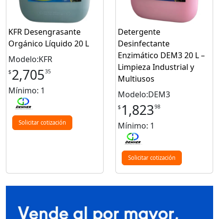
KFR Desengrasante
Detergente
Orgánico Líquido 20 L
Desinfectante
Enzimático DEM3 20 L –
Modelo:KFR
Limpieza Industrial y
2,705
35
$
Multiusos
Mínimo: 1
Modelo:DEM3
1,823
98
$
Solicitar cotización
Mínimo: 1
Solicitar cotización