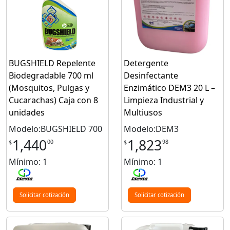
BUGSHIELD Repelente
Detergente
Biodegradable 700 ml
Desinfectante
(Mosquitos, Pulgas y
Enzimático DEM3 20 L –
Cucarachas) Caja con 8
Limpieza Industrial y
unidades
Multiusos
Modelo:BUGSHIELD 700
Modelo:DEM3
1,440
1,823
00
98
$
$
Mínimo: 1
Mínimo: 1
Solicitar cotización
Solicitar cotización