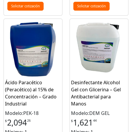
Solicitar cotización
Solicitar cotización
Ácido Paracético
Desinfectante Alcohol
(Peracético) al 15% de
Gel con Glicerina – Gel
Concentración – Grado
Antibacterial para
Industrial
Manos
Modelo:PEK-18
Modelo:DEM GEL
2,094
1,621
26
44
$
$
Mínimo: 1
Mínimo: 1