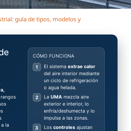
rial: guía de tipos, modelos y
de
CÓMO FUNCIONA
El sistema
extrae calor
1
del aire interior mediante
un ciclo de refrigeración
s
o agua helada.
a,
 rangos
La
UMA
mezcla aire
2
sos
exterior e interior, lo
es
enfría/deshumecta y lo
s
impulsa a las zonas.
 a la
Los
controles
ajustan
3