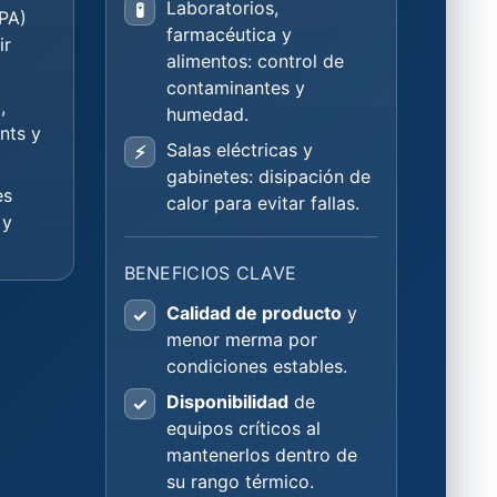
Laboratorios,
🧪
PA)
farmacéutica y
ir
alimentos: control de
contaminantes y
,
humedad.
nts y
Salas eléctricas y
⚡
gabinetes: disipación de
es
calor para evitar fallas.
 y
BENEFICIOS CLAVE
Calidad de producto
y
✓
menor merma por
condiciones estables.
Disponibilidad
de
✓
equipos críticos al
mantenerlos dentro de
su rango térmico.