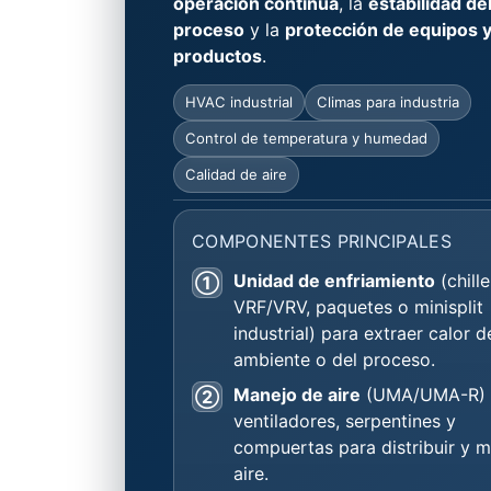
operación continua
, la
estabilidad de
proceso
y la
protección de equipos 
productos
.
HVAC industrial
Climas para industria
Control de temperatura y humedad
Calidad de aire
COMPONENTES PRINCIPALES
Unidad de enfriamiento
(chille
①
VRF/VRV, paquetes o minisplit
industrial) para extraer calor d
ambiente o del proceso.
Manejo de aire
(UMA/UMA-R) 
②
ventiladores, serpentines y
compuertas para distribuir y m
aire.