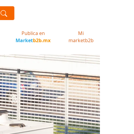
Publica en
Mi
Market
b2b.mx
marketb2b