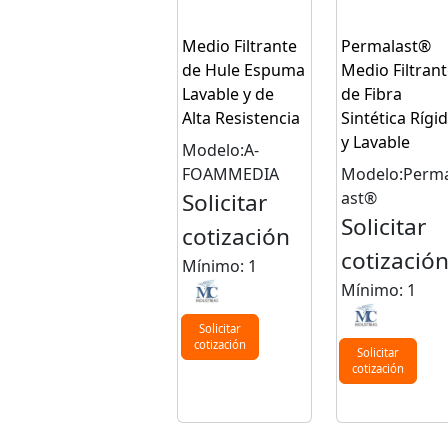
Medio Filtrante
Permalast®
de Hule Espuma
Medio Filtrant
Lavable y de
de Fibra
Alta Resistencia
Sintética Rígi
y Lavable
Modelo:A-
FOAMMEDIA
Modelo:Perma
Solicitar
ast®
Solicitar
cotización
cotizació
Mínimo: 1
Mínimo: 1
Solicitar
cotización
Solicitar
cotización