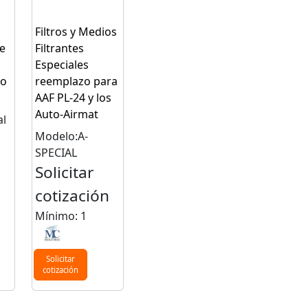
Filtros y Medios
e
Filtrantes
Especiales
do
reemplazo para
AAF PL-24 y los
Auto-Airmat
l
Modelo:A-
SPECIAL
Solicitar
n
cotización
Mínimo: 1
Solicitar
cotización