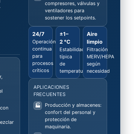
l
compresores, válvulas y
y
ventiladores para
sostener los setpoints.
24/7
±1–
Aire
Operación
2 °C
limpio
continua
Estabilidad
Filtración
para
típica
MERV/HEPA
procesos
de
según
críticos
temperatura*
necesidad
r,
APLICACIONES
el
FRECUENTES
Producción y almacenes:
🏭
con
confort del personal y
protección de
ezclar
maquinaria.