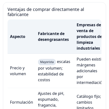
Ventajas de comprar directamente al
fabricante
Empresas de
venta de
Fabricante de
Aspecto
productos de
desengrasantes
limpieza
industriales
Pueden existir
escalas
Mayorista
márgenes
Precio y
por volumen;
adicionales
volumen
estabilidad de
por
costos
intermediación
Ajustes de pH,
Catálogo fijo;
espumado,
Formulación
cambios
fragancia,
limitados