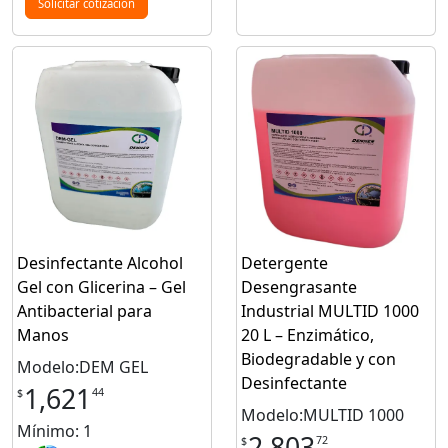
Solicitar cotización
Desinfectante Alcohol
Detergente
Gel con Glicerina – Gel
Desengrasante
Antibacterial para
Industrial MULTID 1000
Manos
20 L – Enzimático,
Biodegradable y con
Modelo:DEM GEL
Desinfectante
1,621
44
$
Modelo:MULTID 1000
Mínimo: 1
2,803
72
$