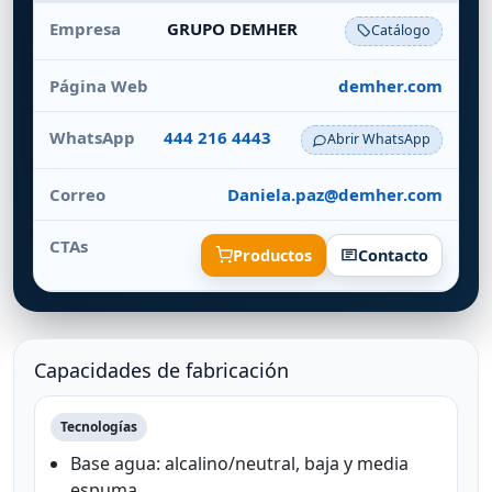
GRUPO DEMHER
Catálogo
demher.com
444 216 4443
Abrir WhatsApp
Daniela.paz@demher.com
Productos
Contacto
Capacidades de fabricación
Tecnologías
Base agua: alcalino/neutral, baja y media
espuma.