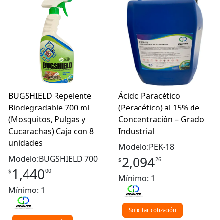
BUGSHIELD Repelente
Ácido Paracético
Biodegradable 700 ml
(Peracético) al 15% de
(Mosquitos, Pulgas y
Concentración – Grado
Cucarachas) Caja con 8
Industrial
unidades
Modelo:PEK-18
Modelo:BUGSHIELD 700
2,094
26
$
1,440
00
$
Mínimo: 1
Mínimo: 1
Solicitar cotización