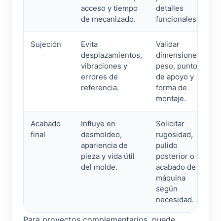
acceso y tiempo
detalles
de mecanizado.
funcionales.
Sujeción
Evita
Validar
desplazamientos,
dimensiones,
vibraciones y
peso, puntos
errores de
de apoyo y
referencia.
forma de
montaje.
Acabado
Influye en
Solicitar
final
desmoldeo,
rugosidad,
apariencia de
pulido
pieza y vida útil
posterior o
del molde.
acabado de
máquina
según
necesidad.
Para proyectos complementarios, puede