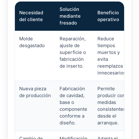
Solución
Necesidad
Beneficio
mediante
del cliente
operativo
fresado
Molde
Reparación,
Reduce
desgastado
ajuste de
tiempos
superficie o
muertos y
fabricación
evita
de inserto.
reemplazos
innecesarios.
Nueva pieza
Fabricación
Permite
de producción
de cavidad,
producir con
base o
medidas
componente
consistentes
conforme a
desde el
diseño.
arranque.
Cambio de
Modificación
Adapta el