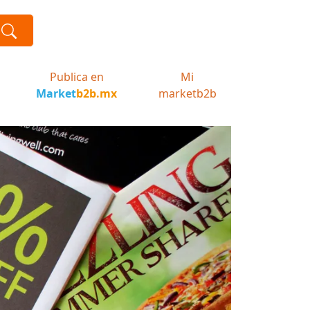
Publica en
Mi
Market
b2b.mx
marketb2b