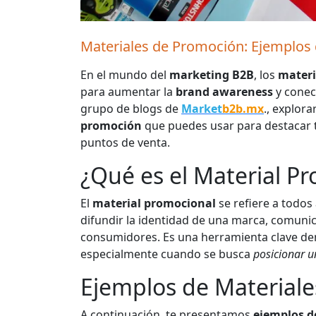
Materiales de Promoción: Ejemplos
En el mundo del
marketing B2B
, los
materi
para aumentar la
brand awareness
y conect
grupo de blogs de
Market
b2b.mx
., explor
promoción
que puedes usar para destacar t
puntos de venta.
¿Qué es el Material P
El
material promocional
se refiere a todos 
difundir la identidad de una marca, comunic
consumidores. Es una herramienta clave den
especialmente cuando se busca
posicionar 
Ejemplos de Materiale
A continuación, te presentamos
ejemplos d