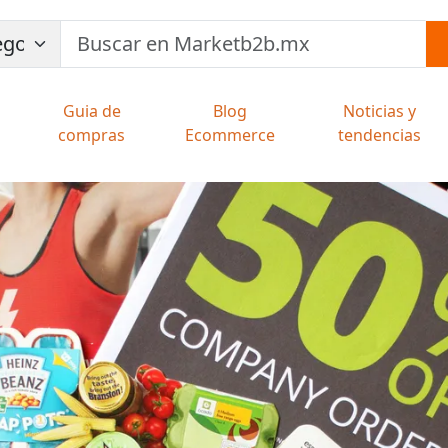
Guia de
Blog
Noticias y
compras
Ecommerce
tendencias