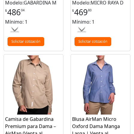
Modelo:GABARDINA M
Modelo:MICRO RAYA D
486
469
04
80
$
$
Mínimo: 1
Mínimo: 1
Solicitar cotización
Solicitar cotización
Camisa de Gabardina
Blusa AirMan Micro
Premium para Dama –
Oxford Dama Manga
AirMan (Venta al
Larga | Venta al