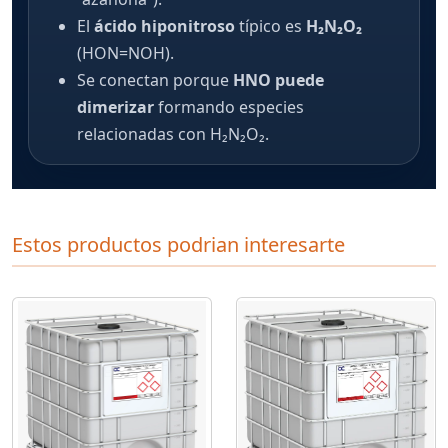
El
ácido hiponitroso
típico es
H₂N₂O₂
(HON=NOH).
Se conectan porque
HNO puede
dimerizar
formando especies
relacionadas con H₂N₂O₂.
Estos productos podrian interesarte