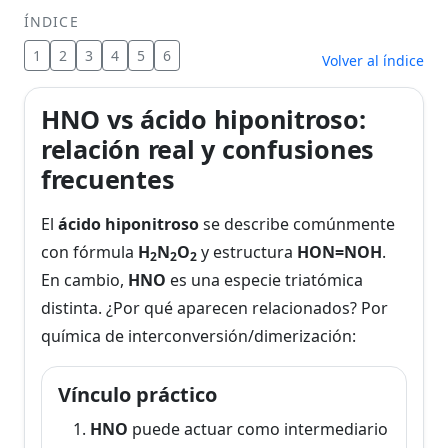
ÍNDICE
1
2
3
4
5
6
Volver al índice
HNO vs ácido hiponitroso:
relación real y confusiones
frecuentes
El
ácido hiponitroso
se describe comúnmente
con fórmula
H
N
O
y estructura
HON=NOH
.
2
2
2
En cambio,
HNO
es una especie triatómica
distinta. ¿Por qué aparecen relacionados? Por
química de interconversión/dimerización:
Vínculo práctico
HNO
puede actuar como intermediario