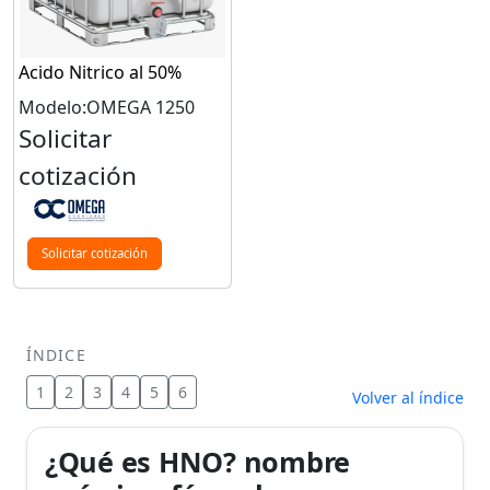
Acido Nitrico al 50%
Modelo:OMEGA 1250
Solicitar
cotización
Solicitar cotización
ÍNDICE
1
2
3
4
5
6
Volver al índice
¿Qué es HNO? nombre