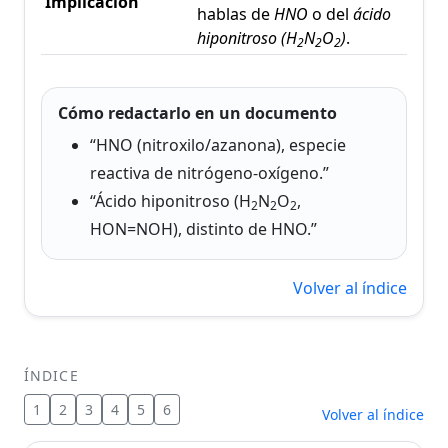
Implicación
hablas de
HNO
o del
ácido
hiponitroso (H
N
O
)
.
2
2
2
Cómo redactarlo en un documento
“HNO (nitroxilo/azanona), especie
reactiva de nitrógeno-oxígeno.”
“Ácido hiponitroso (H
N
O
,
2
2
2
HON=NOH), distinto de HNO.”
Volver al índice
ÍNDICE
1
2
3
4
5
6
Volver al índice