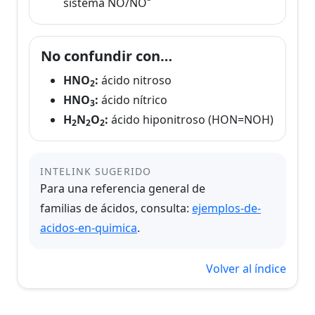
sistema NO/NO⁻
No confundir con…
HNO
:
ácido nitroso
2
HNO
:
ácido nítrico
3
H
N
O
:
ácido hiponitroso (HON=NOH)
2
2
2
INTELINK SUGERIDO
Para una referencia general de
familias de ácidos
, consulta:
ejemplos-de-
acidos-en-quimica
.
Volver al índice