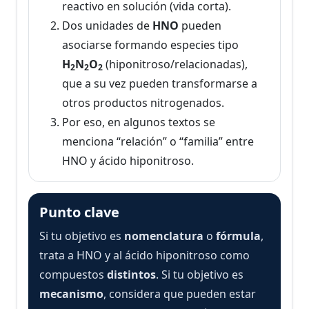
reactivo en solución (vida corta).
Dos unidades de
HNO
pueden
asociarse formando especies tipo
H
N
O
(hiponitroso/relacionadas),
2
2
2
que a su vez pueden transformarse a
otros productos nitrogenados.
Por eso, en algunos textos se
menciona “relación” o “familia” entre
HNO y ácido hiponitroso.
Punto clave
Si tu objetivo es
nomenclatura
o
fórmula
,
trata a HNO y al ácido hiponitroso como
compuestos
distintos
. Si tu objetivo es
mecanismo
, considera que pueden estar