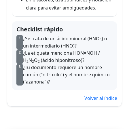
clara para evitar ambigüedades.
Checklist rápido
¿Se trata de un ácido mineral (HNO
) o
1
3
un intermediario (HNO)?
¿La etiqueta menciona HON=NOH /
2
H
N
O
(ácido hiponitroso)?
2
2
2
¿Tu documento requiere un nombre
3
común (“nitroxilo”) y el nombre químico
(“azanona”)?
Volver al índice