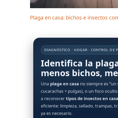
Plaga en casa: bichos e insectos c
DIAGNÓSTICO · HOGAR · CONTROL DE 
Identifica la plaga
menos bichos, me
Una
plaga en casa
no siempre es “un 
cucarachas + pulgas), o un foco oculto
a reconocer
tipos de insectos en cas
eficiente: limpieza, sellado, trampas, 
ya es necesario.