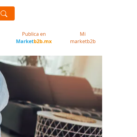
Publica en
Mi
Market
b2b.mx
marketb2b