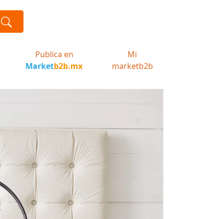
Publica en
Mi
Market
b2b.mx
marketb2b