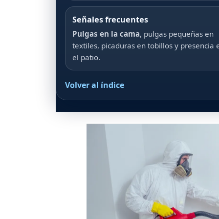
Señales frecuentes
Pulgas en la cama
, pulgas pequeñas en
textiles, picaduras en tobillos y presencia 
el patio.
Volver al índice