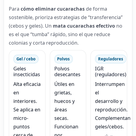
Para
cómo eliminar cucarachas
de forma
sostenible, prioriza estrategias de “transferencia”
(cebos y geles). Un
mata cucarachas efectivo
no
es el que “tumba” rápido, sino el que reduce
colonias y corta reproducción.
Gel / cebo
Polvos
Reguladores
Geles
Polvos
IGR
insecticidas
desecantes
(reguladores)
Alta eficacia
Útiles en
Interrumpen
en
grietas,
el
interiores.
huecos y
desarrollo y
Se aplica en
áreas
reproducción.
micro-
secas.
Complementan
puntos
Funcionan
geles/cebos.
cerca de
por