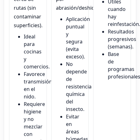
Útiles
rutas (sin
abrasión/deshidratación.
cuando
contaminar
hay
Aplicación
reinfestación
superficies).
puntual
Resultados
y
Ideal
progresivos
segura
para
(semanas).
(evita
cocinas
Base
exceso).
y
de
No
comercios.
programas
depende
Favorece
profesionales
de
transmisión
resistencia
en el
química
nido.
del
Requiere
insecto.
higiene
Evitar
y no
en
mezclar
áreas
con
húmedas