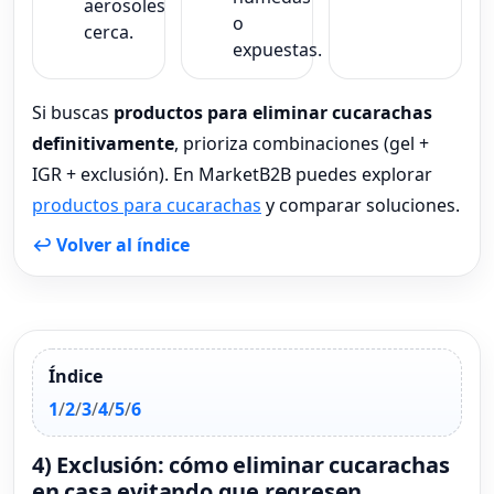
aerosoles
o
cerca.
expuestas.
Si buscas
productos para eliminar cucarachas
definitivamente
, prioriza combinaciones (gel +
IGR + exclusión). En MarketB2B puedes explorar
productos para cucarachas
y comparar soluciones.
↩ Volver al índice
Índice
1
/
2
/
3
/
4
/
5
/
6
4) Exclusión: cómo eliminar cucarachas
en casa evitando que regresen