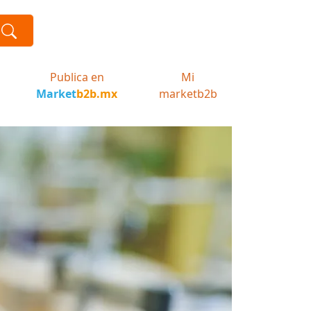
Publica en
Mi
Market
b2b.mx
marketb2b