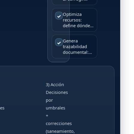
causas
(accesos,
Optimiza
✓
fuentes y
recursos:
hábitos), no
define dónde,
solo síntomas.
cuándo y qué
método aplicar
Genera
✓
con base en
trazabilidad
evidencia.
documental:
bitácoras,
mapas de
estaciones y
tendencias.
3) Acción
Decisiones
por
es
umbrales
+
correcciones
(saneamiento,