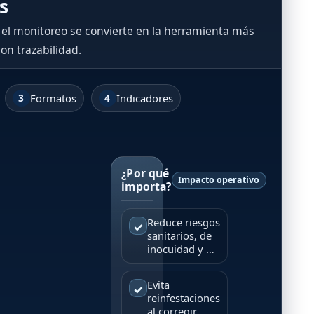
s
 el monitoreo se convierte en la herramienta más
on trazabilidad.
3
4
Formatos
Indicadores
¿Por qué
Impacto operativo
importa?
Reduce riesgos
✓
sanitarios, de
inocuidad y no
conformidades
en auditorías.
Evita
✓
reinfestaciones
al corregir