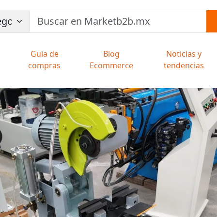
Guia de
Blog
Noticias y
compras
Ecommerce
tendencias