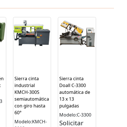
én
Sierra cinta
Sierra cinta
x
industrial
Doall C-3300
KMCH-300S
automática de
semiautomática
13 x 13
3
con giro hasta
pulgadas
60°
Modelo:C-3300
n
Modelo:KMCH-
Solicitar