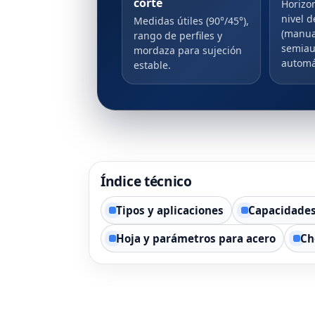
corte
Horizon
nivel 
Medidas útiles (90°/45°),
(manua
rango de perfiles y
semiau
mordaza para sujeción
automá
estable.
Índice técnico
Tipos y aplicaciones
Capacidades
Hoja y parámetros para acero
Ch