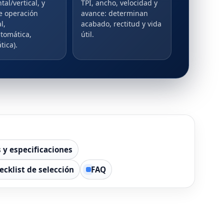
tal/vertical, y
TPI, ancho, velocidad y
de operación
avance: determinan
l,
acabado, rectitud y vida
tomática,
útil.
tica).
 y especificaciones
ecklist de selección
FAQ