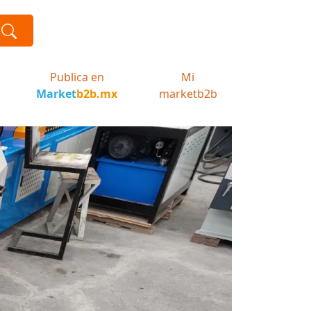
Publica en
Mi
Market
b2b.mx
marketb2b