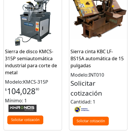
Sierra de disco KMCS-
Sierra cinta KBC LF-
315P semiautomática
BS15A automática de 15
industrial para corte de
pulgadas
metal
Modelo:INT010
Modelo:KMCS-315P
Solicitar
104,028
80
$
cotización
Mínimo: 1
Cantidad: 1
Solicitar cotización
Solicitar cotización