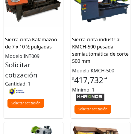
Sierra cinta Kalamazoo
Sierra cinta industrial
de 7 x 10 ½ pulgadas
KMCH-500 pesada
semiautomática de corte
Modelo:INT009
500 mm
Solicitar
Modelo:KMCH-500
cotización
417,732
24
$
Cantidad: 1
Mínimo: 1
Solicitar cotización
Solicitar cotización