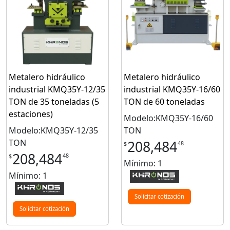
Metalero hidráulico
Metalero hidráulico
industrial KMQ35Y-12/35
industrial KMQ35Y-16/60
TON de 35 toneladas (5
TON de 60 toneladas
estaciones)
Modelo:KMQ35Y-16/60
Modelo:KMQ35Y-12/35
TON
TON
208,484
48
$
208,484
48
$
Mínimo: 1
Mínimo: 1
Solicitar cotización
Solicitar cotización