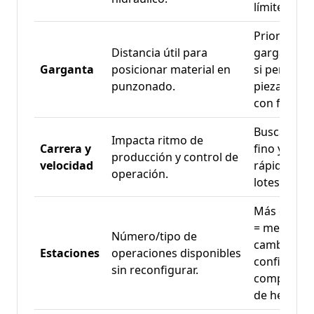
límite cons
Prioriza
Distancia útil para
garganta 
Garganta
posicionar material en
si perforas
punzonado.
piezas amp
con frecuen
Busca cont
Impacta ritmo de
Carrera y
fino y reto
producción y control de
velocidad
rápido si h
operación.
lotes repeti
Más estaci
= menos
Número/tipo de
cambios;
Estaciones
operaciones disponibles
confirma
sin reconfigurar.
compatibil
de herrame