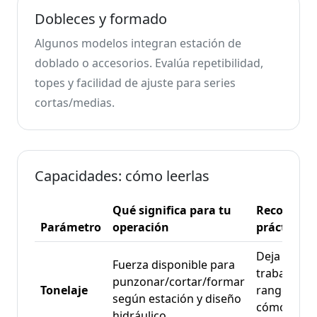
Dobleces y formado
Algunos modelos integran estación de
doblado o accesorios. Evalúa repetibilidad,
topes y facilidad de ajuste para series
cortas/medias.
Capacidades: cómo leerlas
Qué significa para tu
Recomend
Parámetro
operación
práctica
Deja marge
Fuerza disponible para
trabaja en
punzonar/cortar/formar
Tonelaje
rangos
según estación y diseño
cómodos, n
hidráulico.