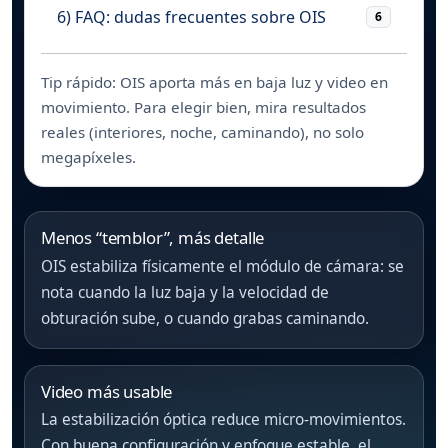
6) FAQ: dudas frecuentes sobre OIS
6
Tip rápido: OIS aporta más en baja luz y video en
movimiento. Para elegir bien, mira resultados
reales (interiores, noche, caminando), no solo
megapíxeles.
Menos “temblor”, más detalle
OIS estabiliza físicamente el módulo de cámara: se
nota cuando la luz baja y la velocidad de
obturación sube, o cuando grabas caminando.
Video más usable
La estabilización óptica reduce micro-movimientos.
Con buena configuración y enfoque estable, el