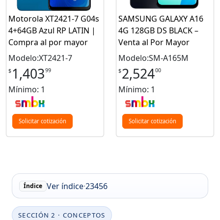
Motorola XT2421-7 G04s
SAMSUNG GALAXY A16
4+64GB Azul RP LATIN |
4G 128GB DS BLACK –
Compra al por mayor
Venta al Por Mayor
Modelo:XT2421-7
Modelo:SM-A165M
1,403
2,524
99
00
$
$
Mínimo: 1
Mínimo: 1
Solicitar cotización
Solicitar cotización
Ver índice
·
2
3
4
5
6
Índice
SECCIÓN 2 · CONCEPTOS