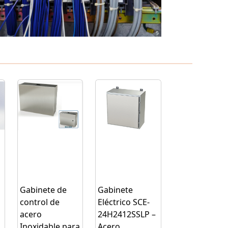
Gabinete de
Gabinete
control de
Eléctrico SCE-
acero
24H2412SSLP –
Inoxidable para
Acero