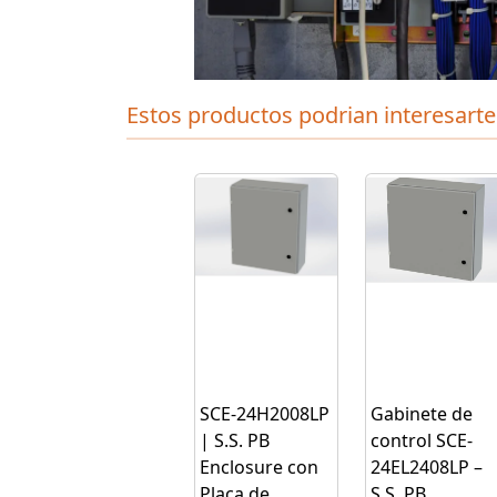
Estos productos podrian interesarte
SCE-24H2008LP
Gabinete de
| S.S. PB
control SCE-
Enclosure con
24EL2408LP –
Placa de
S.S. PB