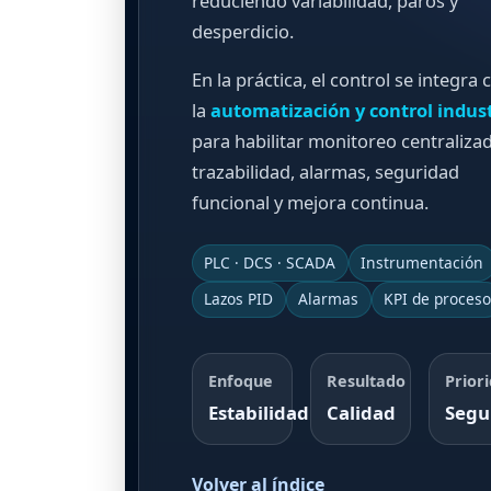
reduciendo variabilidad, paros y
desperdicio.
En la práctica, el control se integra 
la
automatización y control indust
para habilitar monitoreo centraliza
trazabilidad, alarmas, seguridad
funcional y mejora continua.
PLC · DCS · SCADA
Instrumentación
Lazos PID
Alarmas
KPI de proceso
Enfoque
Resultado
Prior
Estabilidad
Calidad
Segu
Volver al índice