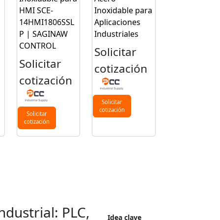
HMI SCE-
Inoxidable para
14HMI1806SSL
Aplicaciones
P | SAGINAW
Industriales
CONTROL
Solicitar
Solicitar
cotización
cotización
Solicitar
cotización
Solicitar
cotización
ndustrial: PLC,
Idea clave