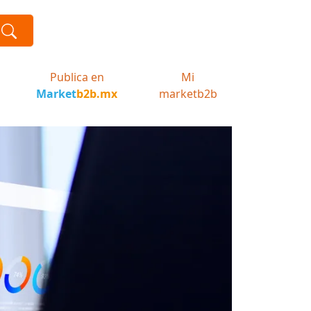
Publica en
Mi
Market
b2b.mx
marketb2b