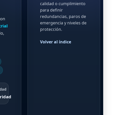
calidad o cumplimiento
para definir
redundancias, paros de
con
emergencia y niveles de
rial
protección.
do,
Volver al índice
idad
ridad