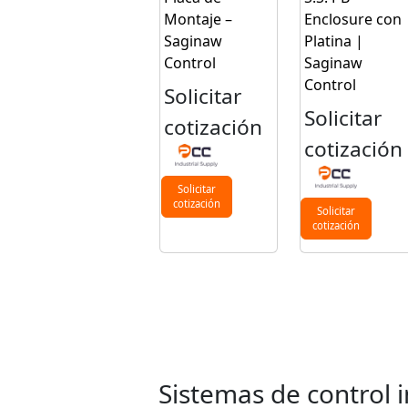
Montaje –
Enclosure con
Saginaw
Platina |
Control
Saginaw
Control
Solicitar
Solicitar
cotización
cotización
Solicitar
cotización
Solicitar
cotización
Sistemas de control i