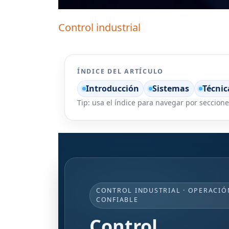
Control industrial
ÍNDICE DEL ARTÍCULO
Introducción
Sistemas
Técnic
Tip: usa el índice para navegar por secciones
CONTROL INDUSTRIAL · OPERACIÓ
CONFIABLE
Control