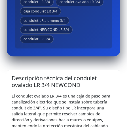
condulet LR 3/4
condulet ovalado LR 3/4
caja condulet LR 3/4
condulet LR aluminio 3/4
condulet NEWCOND LR 3/4
condulat LR 3/4
Descripción técnica del condulet
ovalado LR 3/4 NEWCOND
El condulet ovalado LR 3/4 es una caja de paso para
canalización eléctrica que se instala sobre tubería
conduit de 3/4". Su diseño tipo LR incorpora una
salida lateral que permite resolver cambios de
dirección y derivaciones hacia muros o equipos,
manteniendo la protección mecánica del cableado.