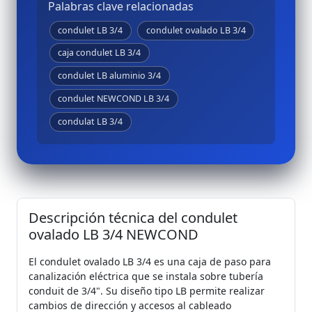
Palabras clave relacionadas
condulet LB 3/4
condulet ovalado LB 3/4
caja condulet LB 3/4
condulet LB aluminio 3/4
condulet NEWCOND LB 3/4
condulat LB 3/4
Descripción técnica del condulet
ovalado LB 3/4 NEWCOND
El condulet ovalado LB 3/4 es una caja de paso para
canalización eléctrica que se instala sobre tubería
conduit de 3/4". Su diseño tipo LB permite realizar
cambios de dirección y accesos al cableado