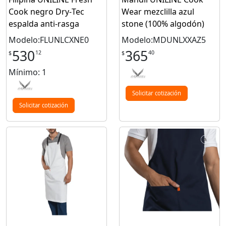
Cook negro Dry‑Tec
Wear mezclilla azul
espalda anti‑rasga
stone (100% algodón)
Modelo:FLUNLCXNE0
Modelo:MDUNLXXAZ5
530
365
12
40
$
$
Mínimo: 1
Solicitar cotización
Solicitar cotización