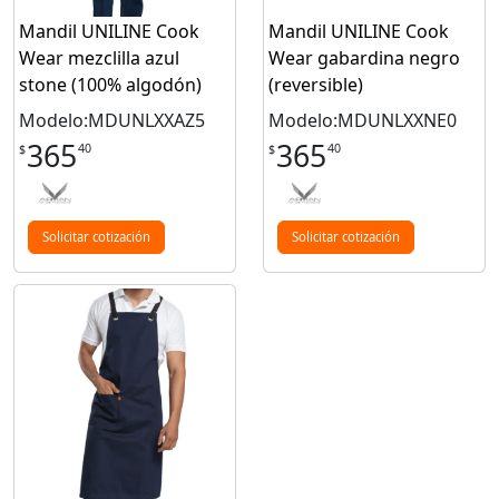
Mandil UNILINE Cook
Mandil UNILINE Cook
Wear mezclilla azul
Wear gabardina negro
stone (100% algodón)
(reversible)
Modelo:MDUNLXXAZ5
Modelo:MDUNLXXNE0
365
365
40
40
$
$
Solicitar cotización
Solicitar cotización