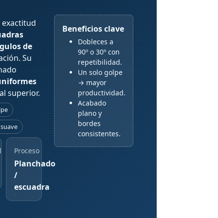
 exactitud
Beneficios clave
uadras
Dobleces a
gulos de
90º o 30º con
ación. Su
repetibilidad.
chado
Un solo golpe
uniformes
→ mayor
l superior.
productividad.
Acabado
lpe
plano y
bordes
 suave
consistentes.
l
Proceso
Planchado
/
escuadra