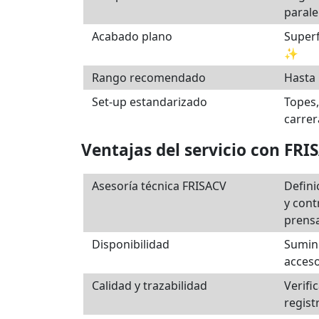
parale
Acabado plano
Superf
✨
Rango recomendado
Hasta 
Set-up estandarizado
Topes,
carrer
Ventajas del servicio con FRI
Asesoría técnica FRISACV
Defini
y cont
prensa
Disponibilidad
Sumin
acceso
Calidad y trazabilidad
Verifi
regist