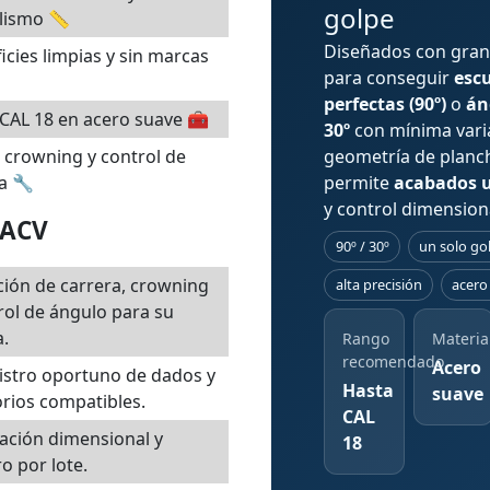
golpe
lismo 📏
Diseñados con gran
icies limpias y sin marcas
para conseguir
esc
perfectas (90º)
o
án
CAL 18 en acero suave 🧰
30º
con mínima vari
 crowning y control de
geometría de plan
a 🔧
permite
acabados 
y control dimensiona
SACV
90º / 30º
un solo go
ción de carrera, crowning
alta precisión
acero
rol de ángulo para su
.
Rango
Materia
recomendado
Acero
istro oportuno de dados y
Hasta
suave
rios compatibles.
CAL
cación dimensional y
18
ro por lote.