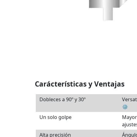
Carácterísticas y Ventajas
Dobleces a 90º y 30º
Versat
⚙️
Un solo golpe
Mayor
ajust
Alta precisión
Ángulo