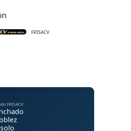
ón
FRISACV
ión FRISACV
anchado
oblez
 solo