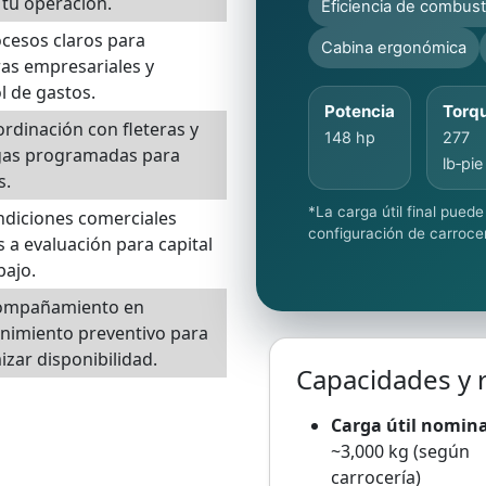
tu operación.
Eficiencia de combust
cesos claros para
Cabina ergonómica
as empresariales y
l de gastos.
Potencia
Torq
rdinación con fleteras y
148 hp
277
gas programadas para
lb‑pie
s.
*La carga útil final puede
diciones comerciales
configuración de carroce
s a evaluación para capital
bajo.
compañamiento en
nimiento preventivo para
zar disponibilidad.
Capacidades y 
Carga útil nomina
~3,000 kg (según
carrocería)