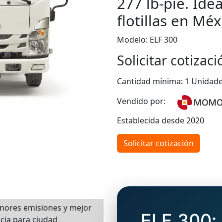
277 lb‑pie. Ide
flotillas en Méx
Modelo: ELF 300
Solicitar cotizaci
Cantidad mínima: 1 Unidad
Vendido por:
Establecida desde 2020
Solicitar cotización
ores emisiones y mejor
ELF 300:
ncia para ciudad