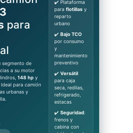
✔️ Plataforma
3
para
flotillas
y
reparto
s
para
urbano
✔️
Bajo TCO
por consumo
al
y
mantenimiento
preventivo
su segmento de
cias a su motor
✔️
Versátil
lindros,
148 hp
y
para caja
 Ideal para
camión
seca, redilas,
as urbanas y
refrigerado,
la.
estacas
✔️
Seguridad
:
frenos y
cabina con