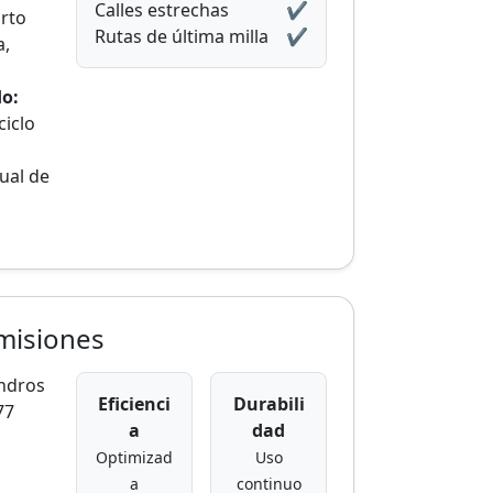
Calles estrechas
✔️
rto
Rutas de última milla
✔️
a,
o:
ciclo
al de
a
emisiones
indros
Eficienci
Durabili
77
a
dad
Optimizad
Uso
a
continuo
: