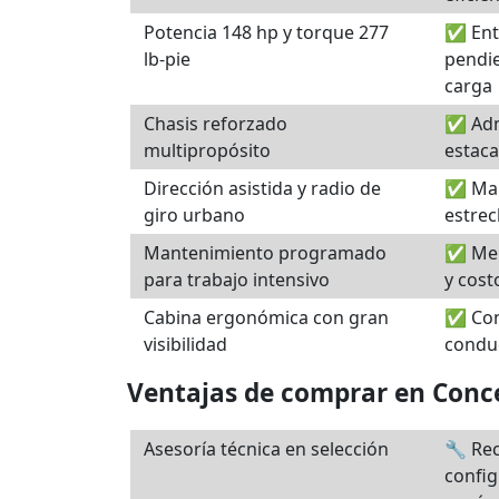
Potencia 148 hp y torque 277
✅ Ent
lb‑pie
pendie
carga
Chasis reforzado
✅ Admi
multipropósito
estaca
Dirección asistida y radio de
✅ Mani
giro urbano
estre
Mantenimiento programado
✅ Men
para trabajo intensivo
y cost
Cabina ergonómica con gran
✅ Con
visibilidad
condu
Ventajas de comprar en Conc
Asesoría técnica en selección
🔧 Re
config