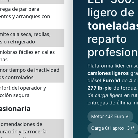
rega de par para
ligero de
ntes y arranques con
tonelada
te caja seca, redilas,
reparto
s o refrigerado
profesion
obras fáciles en calles
chas
Plataforma líder en 
or tiempo de inactividad
camiones ligeros
gra
os controlados
diésel
Euro VI
de 4 ci
fort del operador y
277 lb‑pie
de torque.
cción segura
de carga ligera
en rut
entregas de última mil
esionaria
Motor 4JZ Euro VI
comendaciones de
Carga útil aprox. 3 t*
uración y carrocería