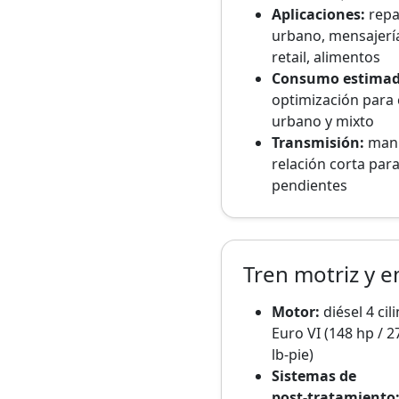
Aplicaciones:
repa
urbano, mensajerí
retail, alimentos
Consumo estimad
optimización para 
urbano y mixto
Transmisión:
manu
relación corta par
pendientes
Tren motriz y 
Motor:
diésel 4 cil
Euro VI (148 hp / 2
lb‑pie)
Sistemas de
post‑tratamiento