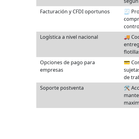
según 
Facturación y CFDI oportunos
🧾 Pro
compr
contro
Logística a nivel nacional
🚚 Coo
entre
flotilla
Opciones de pago para
💳 Con
empresas
sujeta
de tra
Soporte postventa
🛠️ A
mante
maximi