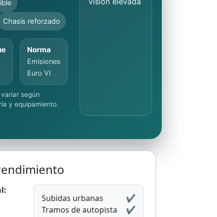
visión elevada
ible
Chasis reforzado
ue
Norma
Emisiones
Euro VI
 variar según
ría y equipamiento.
rendimiento
l:
Subidas urbanas
✔️
Tramos de autopista
✔️