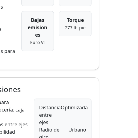
as
Bajas
Torque
emision
277 lb‑pie
a
es
Euro VI
os para
siones
para
Distancia
Optimizada
cería: caja
entre
ejes
as entre ejes
Radio de
Urbano
bilidad
giro