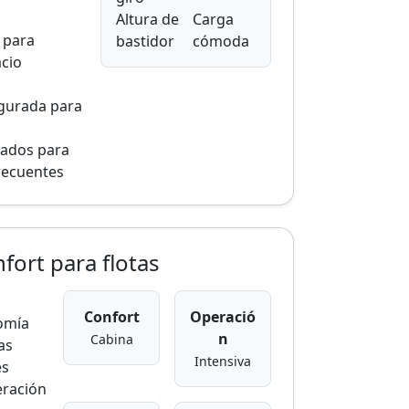
Altura de
Carga
 para
bastidor
cómoda
cio
gurada para
ados para
recuentes
fort para flotas
Confort
Operació
nomía
n
Cabina
as
Intensiva
es
eración