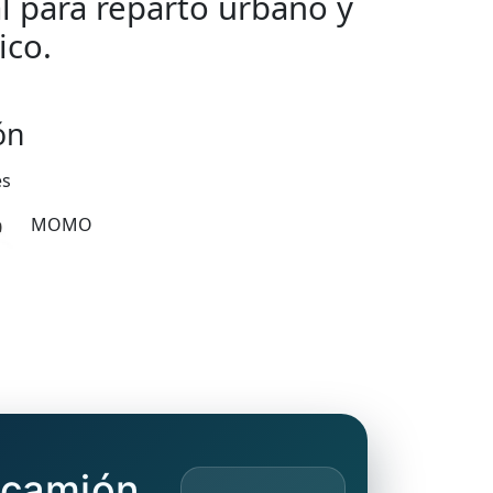
al para reparto urbano y
ico.
ón
es
MOMO
 camión