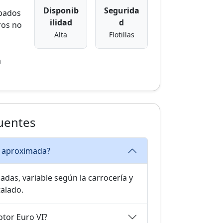
Disponib
Segurida
bados
ilidad
d
ros no
Alta
Flotillas
a
uentes
il aproximada?
adas, variable según la carrocería y
talado.
otor Euro VI?