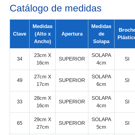
Catálogo de medidas
Medidas
Medidas
Broch
Clave
(Alto x
Apertura
de
Plástic
Ancho)
Solapa
23cm X
SOLAPA
34
SUPERIOR
SI
16cm
4cm
27cm X
SOLAPA
49
SUPERIOR
SI
17cm
6cm
28cm X
SOLAPA
33
SUPERIOR
SI
16cm
4cm
29cm X
SOLAPA
65
SUPERIOR
SI
27cm
5cm