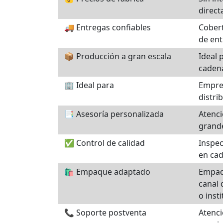
direct
🚚 Entregas confiables
Cobert
de ent
📦 Producción a gran escala
Ideal 
caden
🏢 Ideal para
Empres
distri
📑 Asesoría personalizada
Atenci
grande
✅ Control de calidad
Inspec
en cad
🛍️ Empaque adaptado
Empaq
canal 
o insti
📞 Soporte postventa
Atenci