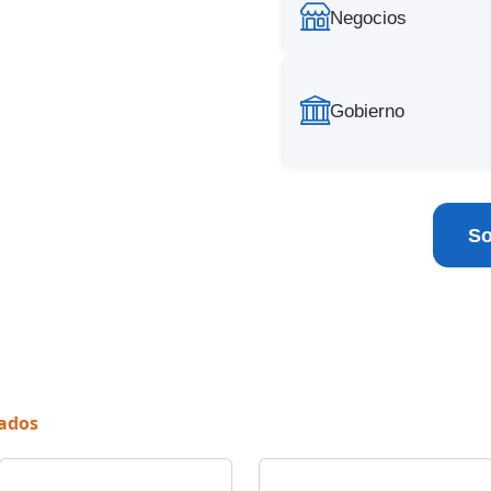
Negocios
Gobierno
So
nados