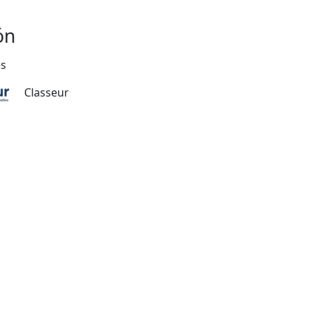
ón
es
Classeur