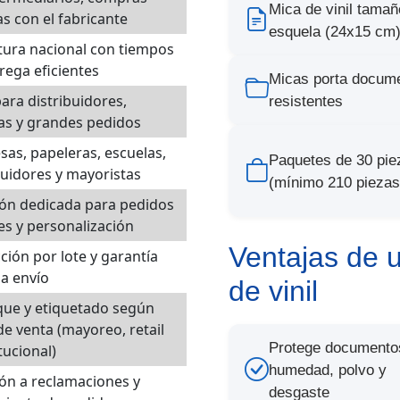
Mica de vinil tamañ
as con el fabricante
esquela (24x15 cm
ura nacional con tiempos
rega eficientes
Micas porta docum
para distribuidores,
resistentes
as y grandes pedidos
as, papeleras, escuelas,
Paquetes de 30 pie
buidores y mayoristas
(mínimo 210 piezas
ón dedicada para pedidos
s y personalización
Ventajas de 
ción por lote y garantía
a envío
de vinil
ue y etiquetado según
de venta (mayoreo, retail
Protege documento
tucional)
humedad, polvo y
ón a reclamaciones y
desgaste