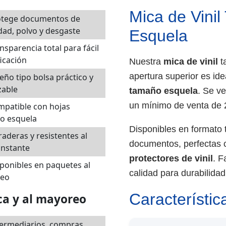
Mica de Vini
tege documentos de
ad, polvo y desgaste
Esquela
ansparencia total para fácil
ficación
Nuestra
mica de vinil
t
apertura superior es id
eño tipo bolsa práctico y
zable
tamaño esquela
. Se v
un mínimo de venta de 
mpatible con hojas
o esquela
Disponibles en formato t
aderas y resistentes al
documentos, perfectas
onstante
protectores de vinil
. F
ponibles en paquetes al
calidad para durabilidad
eo
Característic
ca y al mayoreo
termediarios, compras