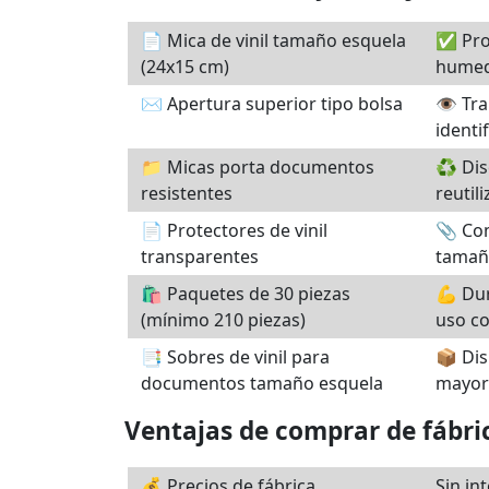
📄 Mica de vinil tamaño esquela
✅ Pro
(24x15 cm)
humed
✉️ Apertura superior tipo bolsa
👁️ Tr
identi
📁 Micas porta documentos
♻️ Dis
resistentes
reutili
📄 Protectores de vinil
📎 Co
transparentes
tamañ
🛍️ Paquetes de 30 piezas
💪 Dur
(mínimo 210 piezas)
uso c
📑 Sobres de vinil para
📦 Dis
documentos tamaño esquela
mayor
Ventajas de comprar de fábri
💰 Precios de fábrica
Sin in