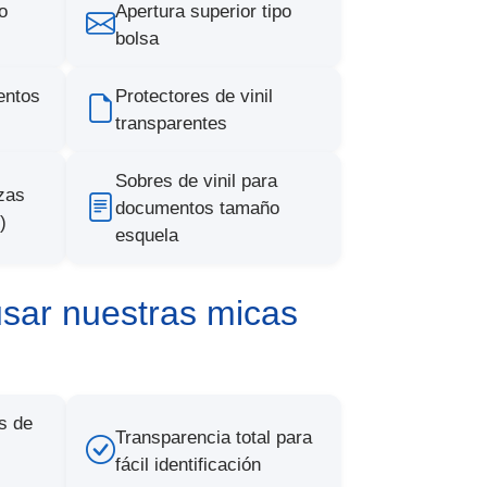
o
Apertura superior tipo
)
bolsa
entos
Protectores de vinil
transparentes
Sobres de vinil para
zas
documentos tamaño
)
esquela
usar nuestras micas
s de
Transparencia total para
fácil identificación