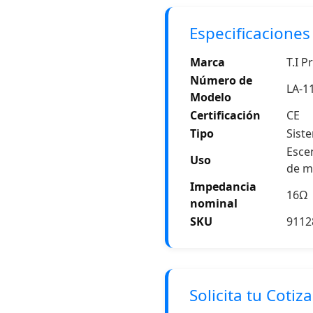
Especificaciones
Marca
T.I P
Número de
LA-1
Modelo
Certificación
CE
Tipo
Siste
Escen
Uso
de m
Impedancia
16Ω
nominal
SKU
9112
Solicita tu Cotiz