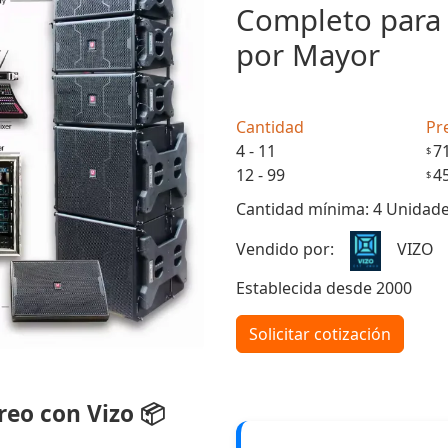
Completo para 
por Mayor
Cantidad
Pr
4 - 11
7
$
12 - 99
4
$
Cantidad mínima: 4 Unidad
Vendido por:
VIZO
Establecida desde 2000
Solicitar cotización
eo con Vizo 📦