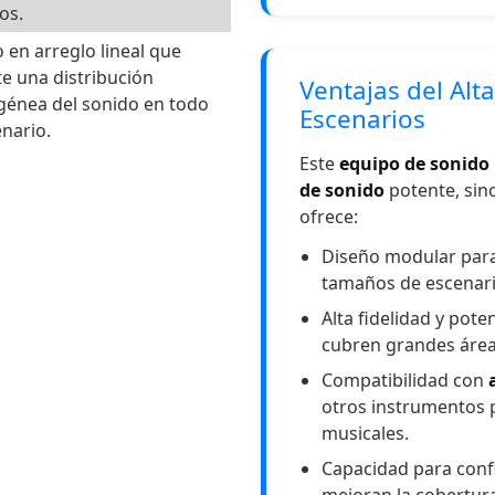
os.
 en arreglo lineal que
e una distribución
Ventajas del Alt
énea del sonido en todo
Escenarios
enario.
Este
equipo de sonido 
de sonido
potente, sin
ofrece:
Diseño modular para 
tamaños de escenari
Alta fidelidad y pote
cubren grandes área
Compatibilidad con
otros instrumentos 
musicales.
Capacidad para confi