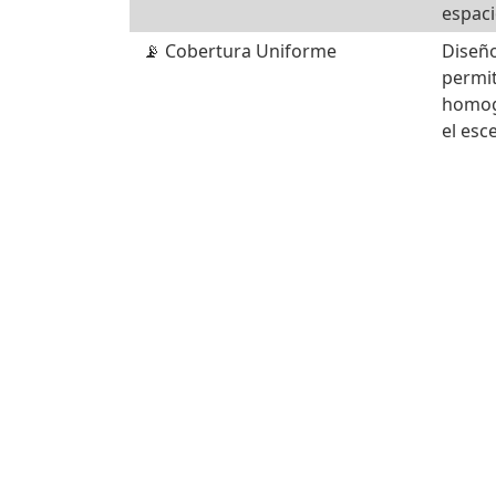
espaci
📡 Cobertura Uniforme
Diseño
permit
homog
el esc