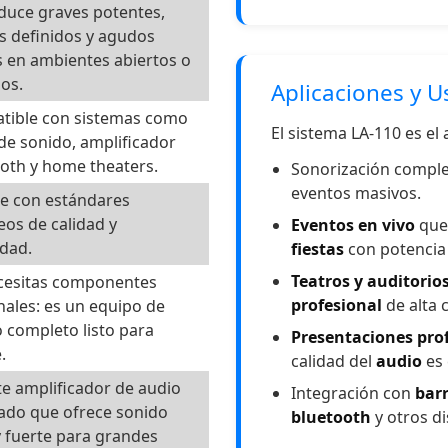
duce graves potentes,
 definidos y agudos
s en ambientes abiertos o
os.
Aplicaciones y U
tible con sistemas como
El sistema LA-110 es el 
de sonido, amplificador
oth y home theaters.
Sonorización compl
eventos masivos.
e con estándares
os de calidad y
Eventos en vivo
que
dad.
fiestas
con potencia 
Teatros y auditorio
cesitas componentes
profesional
de alta c
nales: es un equipo de
 completo listo para
Presentaciones pro
.
calidad del
audio
es 
e amplificador de audio
Integración con
bar
ado que ofrece sonido
bluetooth
y otros di
y fuerte para grandes