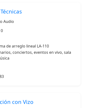
 Técnicas
ro Audio
10
ma de arreglo lineal LA-110
arios, conciertos, eventos en vivo, sala
úsica
83
ación con Vizo