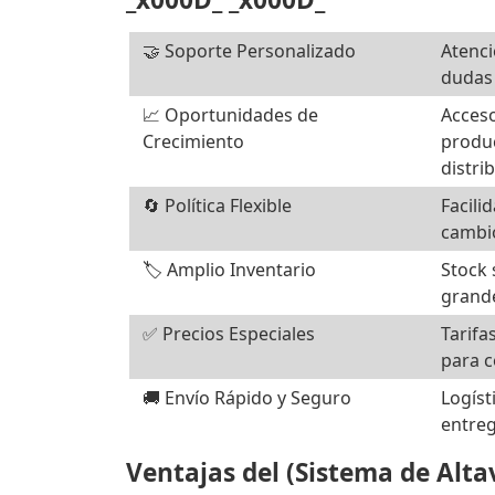
🤝 Soporte Personalizado
Atenci
dudas 
📈 Oportunidades de
Acces
Crecimiento
produc
distri
🔄 Política Flexible
Facili
cambi
🏷️ Amplio Inventario
Stock 
grande
✅ Precios Especiales
Tarifa
para c
🚚 Envío Rápido y Seguro
Logíst
entreg
Ventajas del (Sistema de Alta