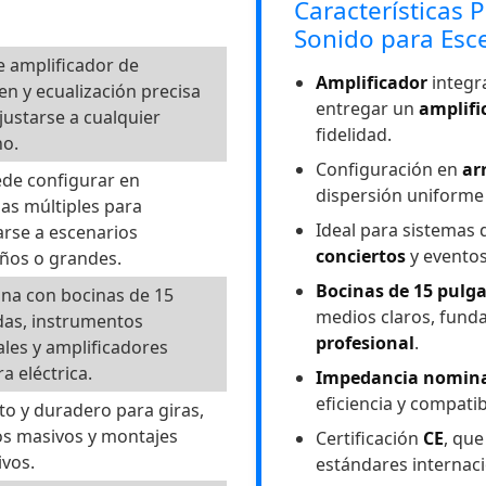
Características 
Sonido para Esc
e amplificador de
Amplificador
integr
n y ecualización precisa
entregar un
amplifi
justarse a cualquier
fidelidad.
no.
Configuración en
ar
de configurar en
dispersión uniforme
as múltiples para
Ideal para sistemas
rse a escenarios
conciertos
y evento
ños o grandes.
Bocinas de 15 pulg
na con bocinas de 15
medios claros, fund
das, instrumentos
profesional
.
les y amplificadores
ra eléctrica.
Impedancia nomin
eficiencia y compati
o y duradero para giras,
os masivos y montajes
Certificación
CE
, qu
ivos.
estándares internaci