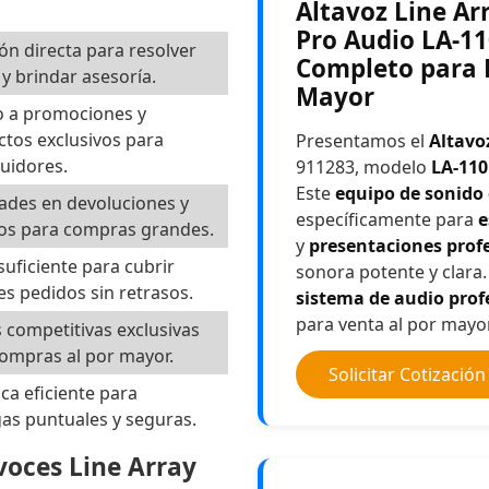
Altavoz Line Arr
Pro Audio LA-11
ón directa para resolver
Completo para E
y brindar asesoría.
Mayor
o a promociones y
tos exclusivos para
Presentamos el
Altavo
buidores.
911283, modelo
LA-110
Este
equipo de sonido
dades en devoluciones y
específicamente para
e
os para compras grandes.
y
presentaciones prof
suficiente para cubrir
sonora potente y clara
s pedidos sin retrasos.
sistema de audio prof
para venta al por mayor
s competitivas exclusivas
ompras al por mayor.
Solicitar Cotización
ica eficiente para
as puntuales y seguras.
voces Line Array