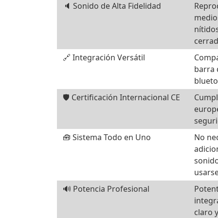
🔈 Sonido de Alta Fidelidad
Repro
medios
nítido
cerrad
🔗 Integración Versátil
Compa
barra 
blueto
🛡️ Certificación Internacional CE
Cumpl
europe
seguri
🧰 Sistema Todo en Uno
No ne
adicio
sonido
usarse
🔊 Potencia Profesional
Potent
integr
claro 