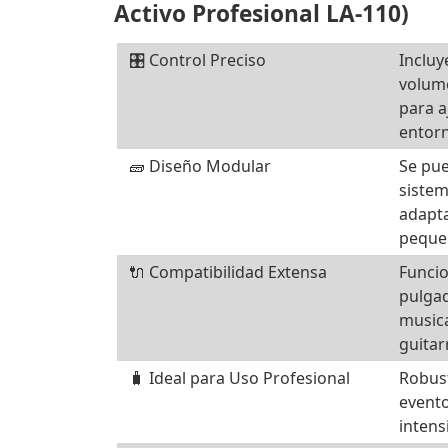
Activo Profesional LA-110)
🎛️ Control Preciso
Incluy
volume
para a
entor
🧱 Diseño Modular
Se pue
sistem
adapta
peque
🔌 Compatibilidad Extensa
Funcio
pulga
musica
guitar
🧳 Ideal para Uso Profesional
Robust
event
intens