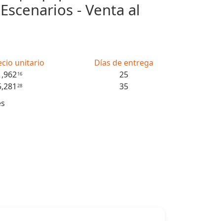
Escenarios - Venta al
ecio unitario
Días de entrega
1,962
25
16
5,281
35
28
es