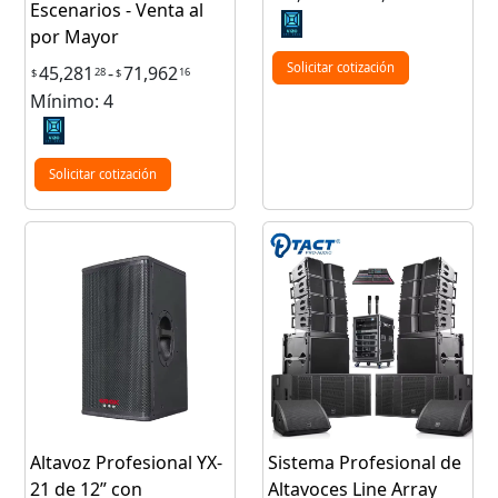
Escenarios - Venta al
por Mayor
Solicitar cotización
45,281
-
71,962
28
16
$
$
Mínimo: 4
Solicitar cotización
Altavoz Profesional YX-
Sistema Profesional de
21 de 12” con
Altavoces Line Array