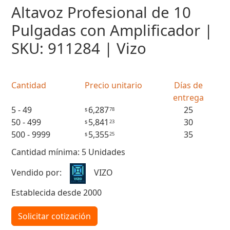
Altavoz Profesional de 10
Pulgadas con Amplificador |
SKU: 911284 | Vizo
Cantidad
Precio unitario
Días de
entrega
5 - 49
6,287
25
78
$
50 - 499
5,841
30
23
$
500 - 9999
5,355
35
25
$
Cantidad mínima: 5 Unidades
Vendido por:
VIZO
Establecida desde 2000
Solicitar cotización