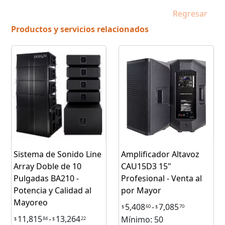
Regresar
Productos y servicios relacionados
Sistema de Sonido Line
Amplificador Altavoz
Array Doble de 10
CAU15D3 15"
Pulgadas BA210 -
Profesional - Venta al
Potencia y Calidad al
por Mayor
Mayoreo
5,408
-
7,085
60
70
$
$
11,815
-
13,264
Mínimo: 50
84
22
$
$