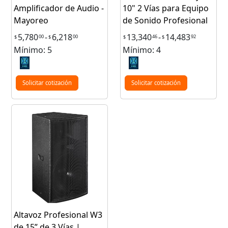
Amplificador de Audio -
10" 2 Vías para Equipo
Mayoreo
de Sonido Profesional
5,780
-
6,218
13,340
-
14,483
00
00
46
92
$
$
$
$
Mínimo: 5
Mínimo: 4
Solicitar cotización
Solicitar cotización
Altavoz Profesional W3
de 15” de 3 Vías |