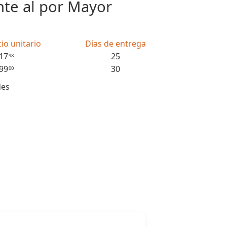
nte al por Mayor
io unitario
Días de entrega
17
25
98
99
30
00
des