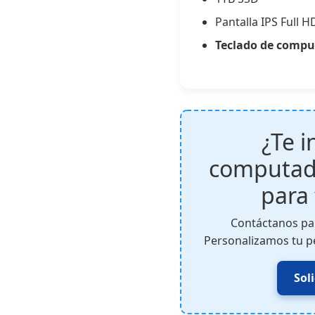
Pantalla IPS Full H
Teclado de comput
¿Te i
computado
para
Contáctanos par
Personalizamos tu pe
Sol