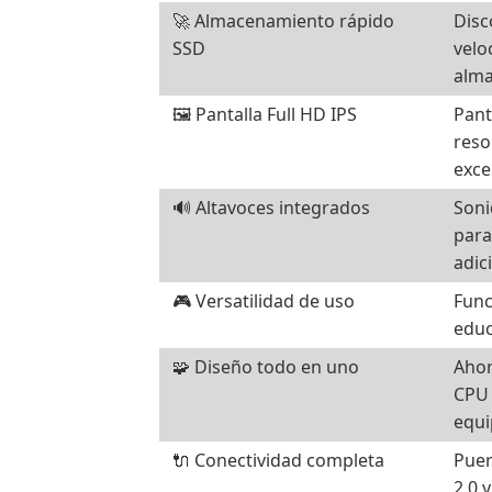
🚀 Almacenamiento rápido
Disc
SSD
velo
alma
🖼️ Pantalla Full HD IPS
Pant
reso
exce
🔊 Altavoces integrados
Soni
para
adic
🎮 Versatilidad de uso
Func
educ
🧩 Diseño todo en uno
Ahor
CPU 
equi
🔌 Conectividad completa
Puer
2.0 y