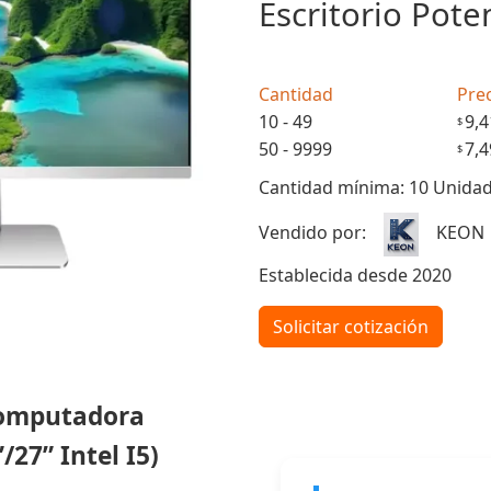
Escritorio Pote
Cantidad
Prec
10 - 49
9,4
$
50 - 9999
7,4
$
Cantidad mínima: 10 Unida
Vendido por:
KEON
Establecida desde 2020
Solicitar cotización
(Computadora
/27” Intel I5)