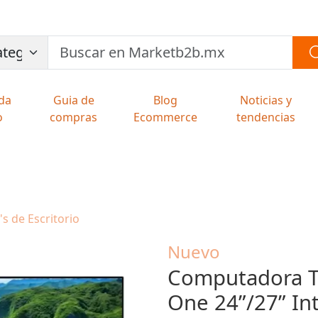
da
Guia de
Blog
Noticias y
o
compras
Ecommerce
tendencias
s de Escritorio
Nuevo
Computadora To
One 24”/27” Int