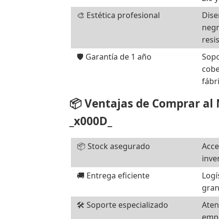
🎨 Estética profesional
Dise
negr
resi
🛡️ Garantía de 1 año
Sopo
cobe
fábr
📦 Ventajas de Comprar al
_x000D_
📦 Stock asegurado
Acce
inve
🚚 Entrega eficiente
Logí
gran
🛠️ Soporte especializado
Aten
empr