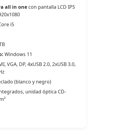
 all in one
con pantalla LCD IPS
1920x1080
Core i5
TB
o:
Windows 11
, VGA, DP, 4xUSB 2.0, 2xUSB 3.0,
GHz
clado (blanco y negro)
ntegrados, unidad óptica CD-
/m²