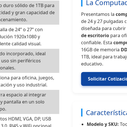
La Computad
o duro sólido de 1TB para
cidad y gran capacidad de
Presentamos la
comp
cenamiento.
de 24 y 27 pulgadas
diseñada para cubrir
alla de 24” o 27” con
de escritorio
para of
lución 1920x1080 y
confiable. Esta
compu
lente calidad visual.
16GB de memoria
DD
do incorporado, ideal
1TB, ideal para traba
 uso sin periféricos
educativo.
ionales.
iona para oficina, juegos,
Solicitar Cotizac
ación y uso industrial.
ra espacio al integrar
y pantalla en un solo
po.
Característic
tos HDMI, VGA, DP, USB
Modelo y SKU:
Too
 3.0, RJ45 y WiFi opcional.