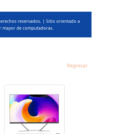
erechos reservados. | Sitio orientado a
or mayor de computadoras.
Regresar