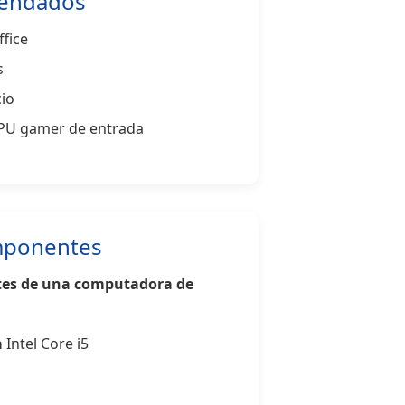
endados
fice
s
io
CPU gamer de entrada
mponentes
tes de una computadora de
a
Intel Core i5