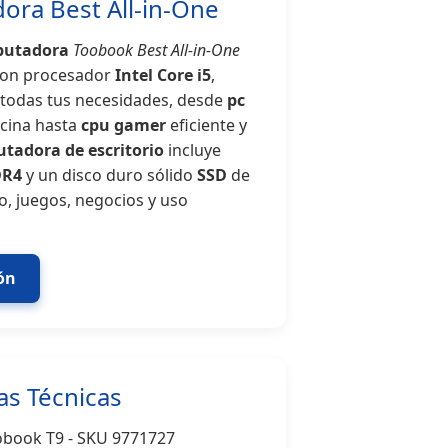
ora Best All-in-One
utadora
Toobook Best All-in-One
 con procesador
Intel Core i5
,
 todas tus necesidades, desde
pc
icina hasta
cpu gamer
eficiente y
tadora de escritorio
incluye
R4
y un disco duro sólido
SSD
de
jo, juegos, negocios y uso
ión
as Técnicas
book T9 - SKU 9771727