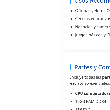
Usos Recom
Oficinas y Home Of
Centros educativo
Negocios y comerc
Juegos básicos y 
Partes y Co
Incluye todas las
par
escritorio
esenciales:
CPU computador
16GB RAM DDR4
1TB SSD