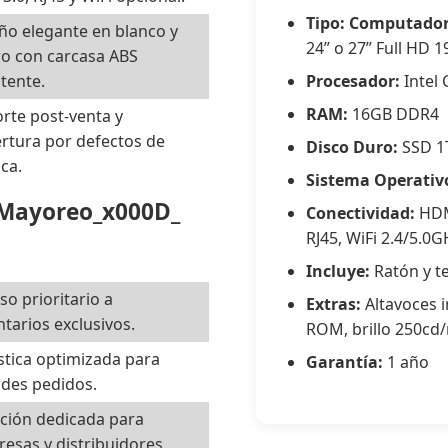
Tipo:
Computadora
ño elegante en blanco y
24” o 27” Full HD 
o con carcasa ABS
stente.
Procesador:
Intel 
RAM:
16GB DDR4
rte post-venta y
rtura por defectos de
Disco Duro:
SSD 1
ica.
Sistema Operativ
 Mayoreo_x000D_
Conectividad:
HDMI
RJ45, WiFi 2.4/5.0
Incluye:
Ratón y te
so prioritario a
Extras:
Altavoces i
ntarios exclusivos.
ROM, brillo 250cd
stica optimizada para
Garantía:
1 año
des pedidos.
ción dedicada para
esas y distribuidores.