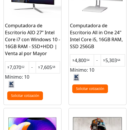
Computadora de
Computadora de
Escritorio AIO 27” Intel
Escritorio All in One 24"
Core i7 con Windows 10 -
Intel Core i5, 16GB RAM,
16GB RAM - SSD+HDD |
SSD 256GB
Venta al por Mayor
4,800
5,303
-
54
64
$
$
7,070
7,605
-
52
58
$
$
Mínimo: 10
Mínimo: 10
Solicitar cotización
Solicitar cotización