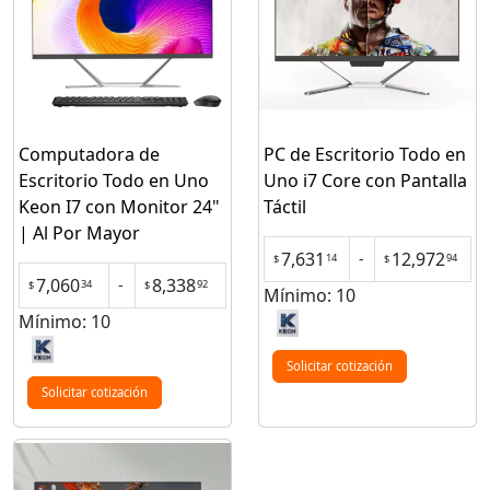
Computadora de
PC de Escritorio Todo en
Escritorio Todo en Uno
Uno i7 Core con Pantalla
Keon I7 con Monitor 24"
Táctil
| Al Por Mayor
7,631
12,972
-
14
94
$
$
7,060
8,338
-
34
92
$
$
Mínimo: 10
Mínimo: 10
Solicitar cotización
Solicitar cotización