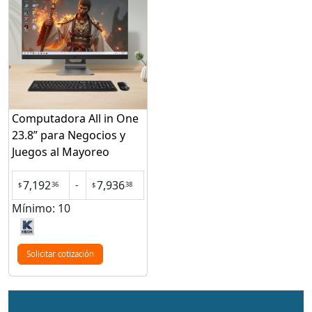
Computadora All in One
23.8” para Negocios y
Juegos al Mayoreo
7,192
7,936
-
36
38
$
$
Mínimo: 10
Solicitar cotización