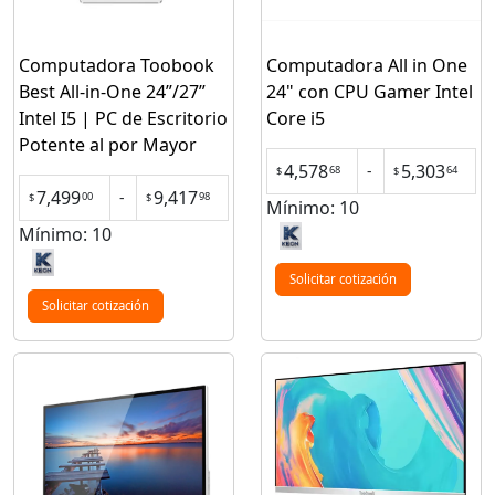
Computadora Toobook
Computadora All in One
Best All-in-One 24”/27”
24" con CPU Gamer Intel
Intel I5 | PC de Escritorio
Core i5
Potente al por Mayor
4,578
5,303
-
68
64
$
$
7,499
9,417
-
00
98
$
$
Mínimo: 10
Mínimo: 10
Solicitar cotización
Solicitar cotización