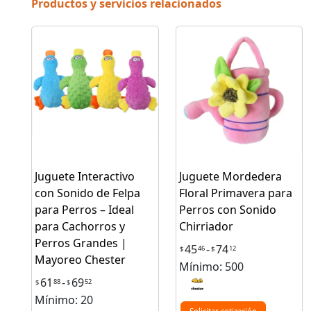
Productos y servicios relacionados
Juguete Interactivo
Juguete Mordedera
con Sonido de Felpa
Floral Primavera para
para Perros – Ideal
Perros con Sonido
para Cachorros y
Chirriador
Perros Grandes |
45
-
74
46
12
$
$
Mayoreo Chester
Mínimo: 500
61
-
69
88
52
$
$
Mínimo: 20