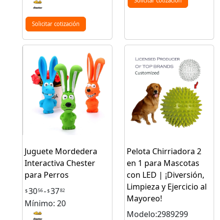
Solicitar cotización
Solicitar cotización
Juguete Mordedera
Pelota Chirriadora 2
Interactiva Chester
en 1 para Mascotas
para Perros
con LED | ¡Diversión,
Limpieza y Ejercicio al
30
-
37
56
82
$
$
Mayoreo!
Mínimo: 20
Modelo:2989299