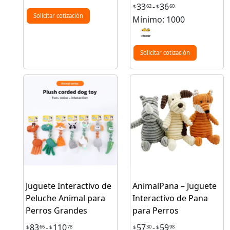
33
-
36
62
60
$
$
Solicitar cotización
Mínimo: 1000
Solicitar cotización
Juguete Interactivo de
AnimalPana – Juguete
Peluche Animal para
Interactivo de Pana
Perros Grandes
para Perros
83
-
110
57
-
59
66
78
30
98
$
$
$
$