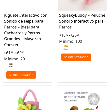
Juguete Interactivo con
SqueakyBuddy – Peluche
Sonido de Felpa para
Sonoro Interactivo para
Perros – Ideal para
Perros
Cachorros y Perros
18
-
26
72
36
$
$
Grandes | Mayoreo
Mínimo: 100
Chester
61
-
69
88
52
$
$
Solicitar cotización
Mínimo: 20
Solicitar cotización