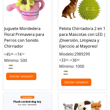
Juguete Mordedera
Pelota Chirriadora 2 en 1
Floral Primavera para
para Mascotas con LED |
Perros con Sonido
¡Diversión, Limpieza y
Chirriador
Ejercicio al Mayoreo!
Modelo:2989299
45
-
74
46
12
$
$
33
-
36
Mínimo: 500
62
60
$
$
Mínimo: 1000
Solicitar cotización
Solicitar cotización