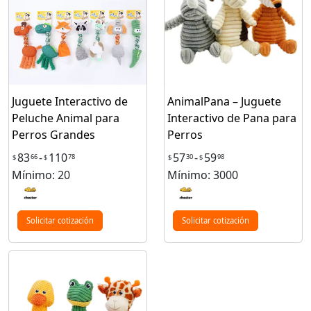
Juguete Interactivo de
AnimalPana – Juguete
Peluche Animal para
Interactivo de Pana para
Perros Grandes
Perros
83
-
110
57
-
59
66
78
30
98
$
$
$
$
Mínimo: 20
Mínimo: 3000
Solicitar cotización
Solicitar cotización