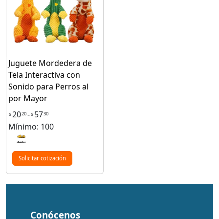
Juguete Mordedera de
Tela Interactiva con
Sonido para Perros al
por Mayor
20
-
57
20
30
$
$
Mínimo: 100
Solicitar cotización
Conócenos