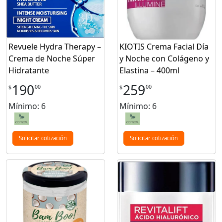
Revuele Hydra Therapy –
KIOTIS Crema Facial Día
Crema de Noche Súper
y Noche con Colágeno y
Hidratante
Elastina – 400ml
190
259
00
00
$
$
Mínimo: 6
Mínimo: 6
Solicitar cotización
Solicitar cotización