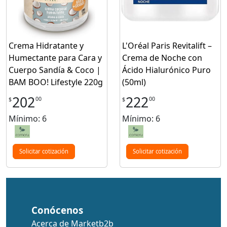
Crema Hidratante y
L'Oréal Paris Revitalift –
Humectante para Cara y
Crema de Noche con
Cuerpo Sandía & Coco |
Ácido Hialurónico Puro
BAM BOO! Lifestyle 220g
(50ml)
202
222
00
00
$
$
Mínimo: 6
Mínimo: 6
Solicitar cotización
Solicitar cotización
Conócenos
Acerca de Marketb2b