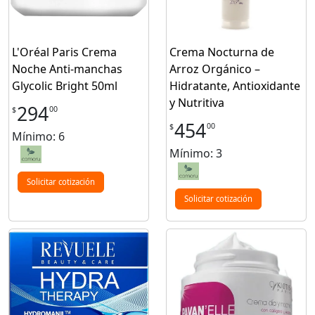
L'Oréal Paris Crema
Crema Nocturna de
Noche Anti-manchas
Arroz Orgánico –
Glycolic Bright 50ml
Hidratante, Antioxidante
y Nutritiva
294
00
$
454
00
$
Mínimo: 6
Mínimo: 3
Solicitar cotización
Solicitar cotización