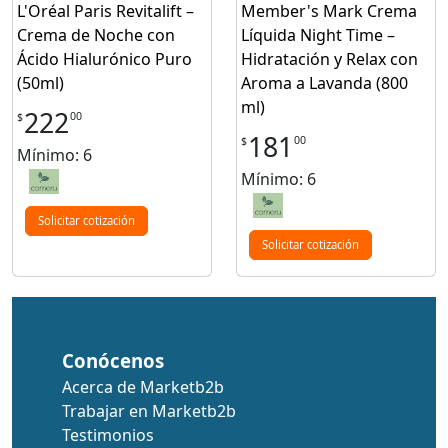
L'Oréal Paris Revitalift –
Member's Mark Crema
Crema de Noche con
Líquida Night Time –
Ácido Hialurónico Puro
Hidratación y Relax con
(50ml)
Aroma a Lavanda (800
ml)
222
00
$
181
00
$
Mínimo: 6
Mínimo: 6
Solicitar cotización
Solicitar cotización
Conócenos
Acerca de Marketb2b
Trabajar en Marketb2b
Testimonios