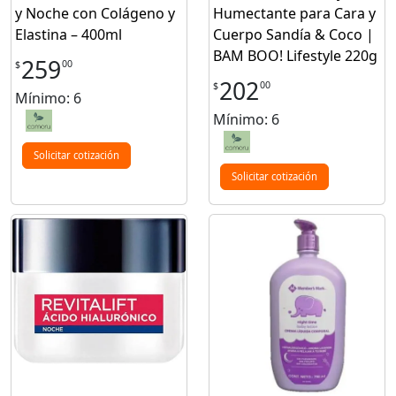
y Noche con Colágeno y
Humectante para Cara y
Elastina – 400ml
Cuerpo Sandía & Coco |
BAM BOO! Lifestyle 220g
259
00
$
202
00
$
Mínimo: 6
Mínimo: 6
Solicitar cotización
Solicitar cotización