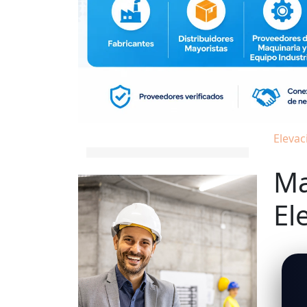
Elevac
Ma
El