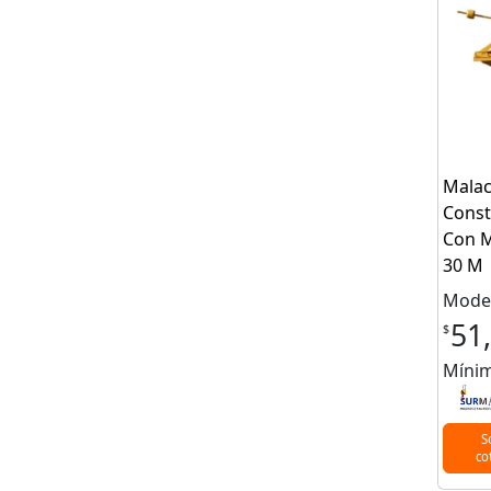
Malac
Const
Con M
30 M
Mode
51
$
Mínim
S
co