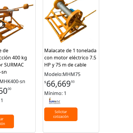
e de
Malacate de 1 tonelada
cción 400 kg
con motor eléctrico 7.5
or SURMAC
HP y 75 m de cable
-sn
Modelo:MHM75
:MHK400-sn
66,669
93
$
50
00
Mínimo: 1
 1
Solicitar
cotización
tar
ción