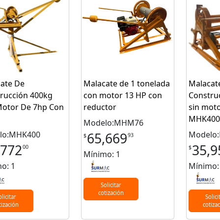
ate De
Malacate de 1 tonelada
Malacat
rucción 400kg
con motor 13 HP con
Constru
otor De 7hp Con
reductor
sin mot
MHK400
Modelo:MHM76
lo:MHK400
Modelo
65,669
93
$
,772
35,9
00
$
Mínimo: 1
o: 1
Mínimo:
Solicitar
cotización
olicitar
Solici
tización
cotiza