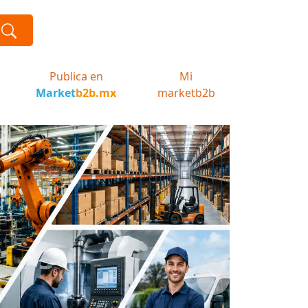
Publica en
Mi
Market
b2b.mx
marketb2b
Next