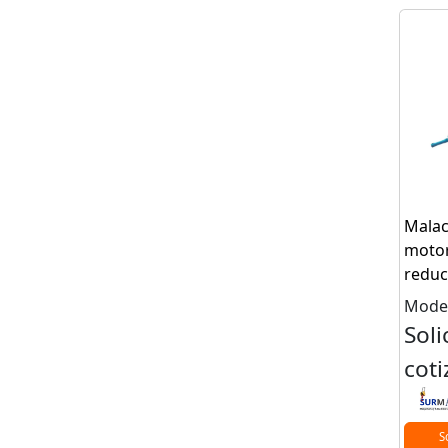
Malac
motor
reduc
Mode
Soli
coti
S