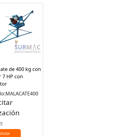
ate de 400 kg con
 7 HP con
tor
lo:MALACATE400
citar
zación
olicitar