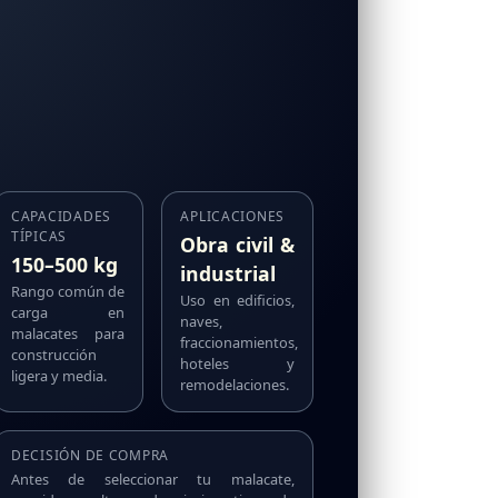
CAPACIDADES
APLICACIONES
TÍPICAS
Obra civil &
150–500 kg
industrial
Rango común de
Uso en edificios,
carga en
naves,
malacates para
fraccionamientos,
construcción
hoteles y
ligera y media.
remodelaciones.
DECISIÓN DE COMPRA
Antes de seleccionar tu malacate,