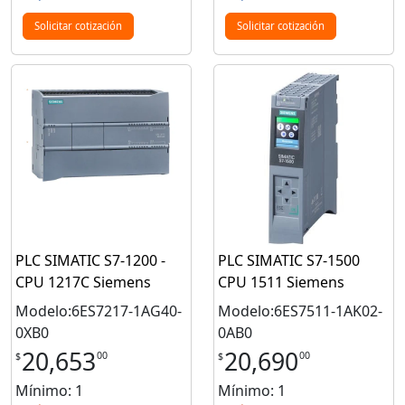
Solicitar cotización
Solicitar cotización
PLC SIMATIC S7-1200 -
PLC SIMATIC S7-1500
CPU 1217C Siemens
CPU 1511 Siemens
Modelo:6ES7217-1AG40-
Modelo:6ES7511-1AK02-
0XB0
0AB0
20,653
20,690
00
00
$
$
Mínimo: 1
Mínimo: 1