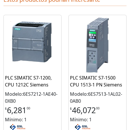
PLC SIMATIC S7-1200,
PLC SIMATIC S7-1500
CPU 1212C Siemens
CPU 1513-1 PN Siemens
Modelo:6ES7212-1AE40-
Modelo:6ES7513-1AL02-
0XB0
0AB0
6,281
46,072
00
00
$
$
Mínimo: 1
Mínimo: 1