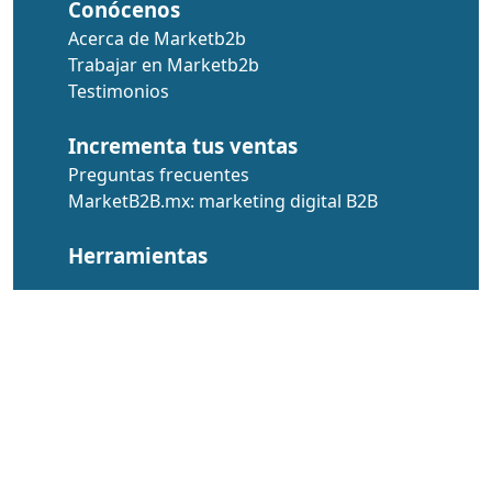
Conócenos
Acerca de Marketb2b
Trabajar en Marketb2b
Testimonios
Incrementa tus ventas
Preguntas frecuentes
MarketB2B.mx: marketing digital B2B
Herramientas
© DERYSOL S DE RL DE CV –
Términos y
condiciones
–
Política de Confidencialidad