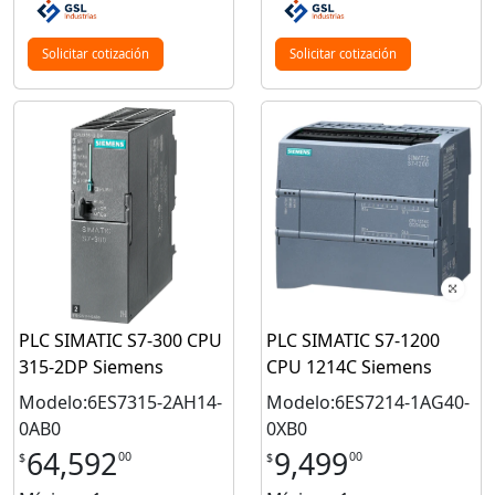
Solicitar cotización
Solicitar cotización
PLC SIMATIC S7-300 CPU
PLC SIMATIC S7-1200
315-2DP Siemens
CPU 1214C Siemens
Modelo:6ES7315-2AH14-
Modelo:6ES7214-1AG40-
0AB0
0XB0
64,592
9,499
00
00
$
$