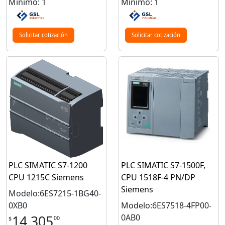
Mínimo: 1
Mínimo: 1
Solicitar cotización
Solicitar cotización
PLC SIMATIC S7-1200
PLC SIMATIC S7-1500F,
CPU 1215C Siemens
CPU 1518F-4 PN/DP
Siemens
Modelo:6ES7215-1BG40-
0XB0
Modelo:6ES7518-4FP00-
0AB0
14,305
00
$