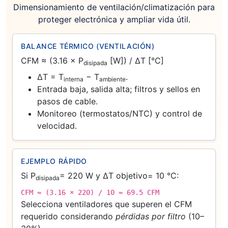
Dimensionamiento de ventilación/climatización para
proteger electrónica y ampliar vida útil.
BALANCE TÉRMICO (VENTILACIÓN)
CFM ≈ (3.16 × P
[W]) / ΔT [°C]
disipada
ΔT = T
− T
.
interna
ambiente
Entrada baja, salida alta; filtros y sellos en
pasos de cable.
Monitoreo (termostatos/NTC) y control de
velocidad.
EJEMPLO RÁPIDO
Si P
= 220 W y ΔT objetivo= 10 °C:
disipada
CFM ≈ (3.16 × 220) / 10 ≈ 69.5 CFM
Selecciona ventiladores que superen el CFM
requerido considerando
pérdidas por filtro
(10–