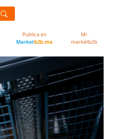
Publica en
Mi
Market
b2b.mx
marketb2b