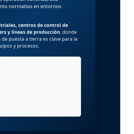
ento normativo en entornos
triales, centros de control de
rs y líneas de producción
, donde
 de puesta a tierra es clave para la
uipos y procesos.
DO
re en
4. Criterios de selección y
normatividad
 y
5. Preguntas frecuentes (FAQ)