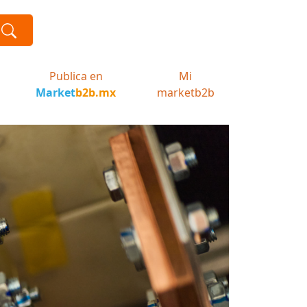
Publica en
Mi
Market
b2b.mx
marketb2b