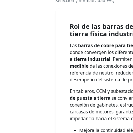
Selección y normatividad
·
FAQ
Rol de las barras d
tierra física industr
Las
barras de cobre para tie
donde convergen los diferen
a tierra industrial
. Permite
medible
de las conexiones de
referencia de neutro, reduci
desempeño del sistema de pro
En tableros, CCM y subestaci
de puesta a tierra
se convier
conexión de gabinetes, estruc
carcasas de motores, garantiz
impedancia hacia el sistema de
Mejora la continuidad elé