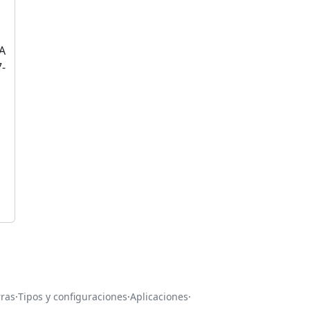
A
-
n
rras
·
Tipos y configuraciones
·
Aplicaciones
·