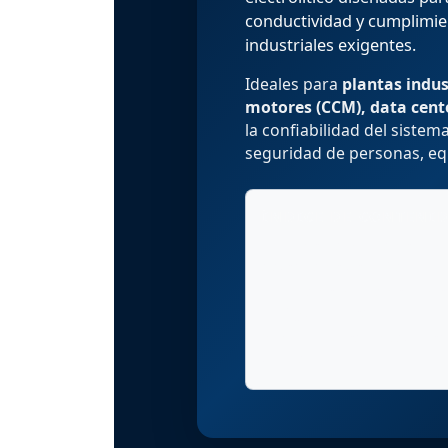
conductividad y cumplimi
industriales exigentes.
Ideales para
plantas indus
motores (CCM), data cente
la confiabilidad del sistema
seguridad de personas, eq
ÍNDICE DE CONTENI
1. Rol de las barras de cob
sistemas de tierra física
2. Tipos de barras de cobre
configuraciones
3. Aplicaciones industriales
típicas