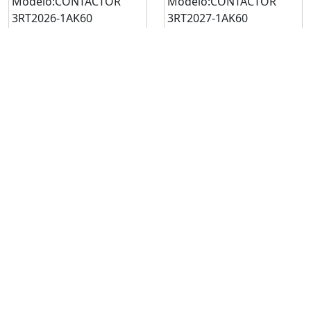
Modelo:CONTACTOR
Modelo:CONTACTOR
3RT2026-1AK60
3RT2027-1AK60
Solicitar
Solicitar
cotización
cotización
Mínimo: 1
Mínimo: 1
Solicitar cotización
Solicitar cotización