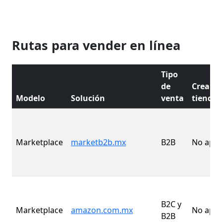
Rutas para vender en línea
Tipo
de
Crear
Modelo
Solución
venta
tienda
Marketplace
marketb2b.mx
B2B
No apli
B2C y
Marketplace
amazon.com.mx
No apli
B2B