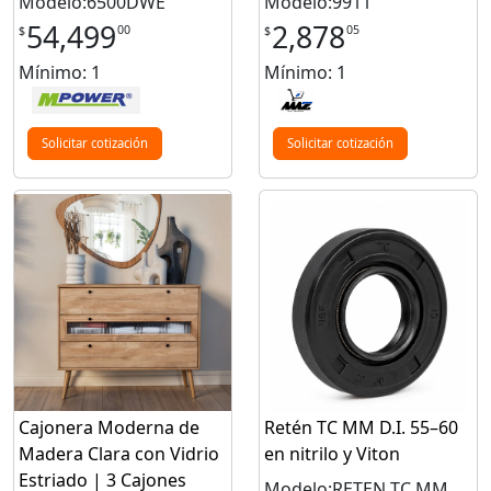
Modelo:6500DWE
Modelo:9911
54,499
2,878
00
05
$
$
Mínimo: 1
Mínimo: 1
Solicitar cotización
Solicitar cotización
Cajonera Moderna de
Retén TC MM D.I. 55–60
Madera Clara con Vidrio
en nitrilo y Viton
Estriado | 3 Cajones
Modelo:RETEN TC MM