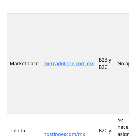
B2B y
Marketplace
mercadolibre.com.mx
No apli
B2C
Se
necesit
Tienda
B2C y
hostinger.com/mx
asignar