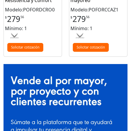
Resistencia y Confort
mayoreo
Modelo:POFORDCRO0
Modelo:POFORCCAZ1
279
279
56
56
$
$
Mínimo: 1
Mínimo: 1
Solicitar cotización
Solicitar cotización