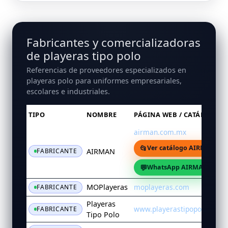
Fabricantes y comercializadoras
de playeras tipo polo
Referencias de proveedores especializados en
playeras polo para uniformes empresariales,
escolares e industriales.
TIPO
NOMBRE
PÁGINA WEB / CATÁLOGOS
airman.com.mx
📂
Ver catálogo AIRMAN en
AIRMAN
FABRICANTE
💬
WhatsApp AIRMAN
MOPlayeras
moplayeras.com
FABRICANTE
Playeras
www.playerastipopolo.com
FABRICANTE
Tipo Polo