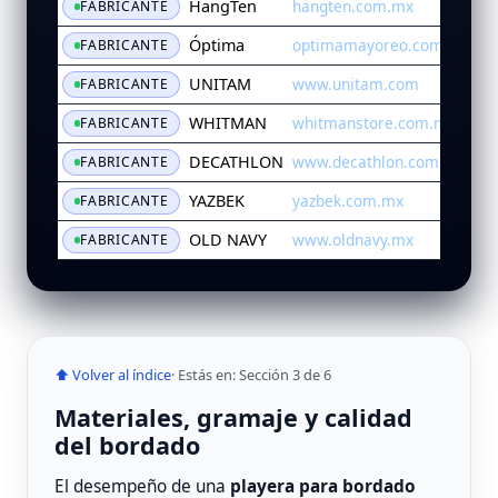
HangTen
hangten.com.mx
FABRICANTE
Óptima
optimamayoreo.com.mx
FABRICANTE
UNITAM
www.unitam.com
FABRICANTE
WHITMAN
whitmanstore.com.mx
FABRICANTE
DECATHLON
www.decathlon.com.mx
FABRICANTE
YAZBEK
yazbek.com.mx
FABRICANTE
OLD NAVY
www.oldnavy.mx
FABRICANTE
⬆ Volver al índice
· Estás en: Sección 3 de 6
Materiales, gramaje y calidad
del bordado
El desempeño de una
playera para bordado