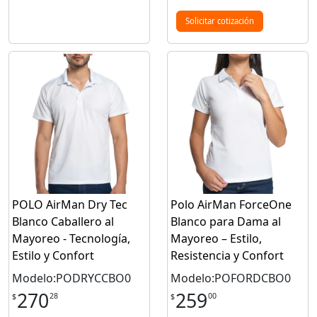
Solicitar cotización
POLO AirMan Dry Tec
Polo AirMan ForceOne
Blanco Caballero al
Blanco para Dama al
Mayoreo - Tecnología,
Mayoreo – Estilo,
Estilo y Confort
Resistencia y Confort
Modelo:PODRYCCBO0
Modelo:POFORDCBO0
270
259
28
00
$
$