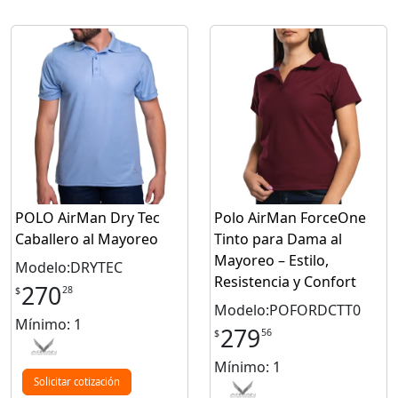
POLO AirMan Dry Tec
Polo AirMan ForceOne
Caballero al Mayoreo
Tinto para Dama al
Mayoreo – Estilo,
Modelo:DRYTEC
Resistencia y Confort
270
28
$
Modelo:POFORDCTT0
Mínimo: 1
279
56
$
Mínimo: 1
Solicitar cotización