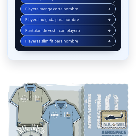
Playera manga corta hombre
➜
Playera holgada para hombre
➜
Pantalón de vestir con playera
➜
Playeras slim fit para hombre
➜