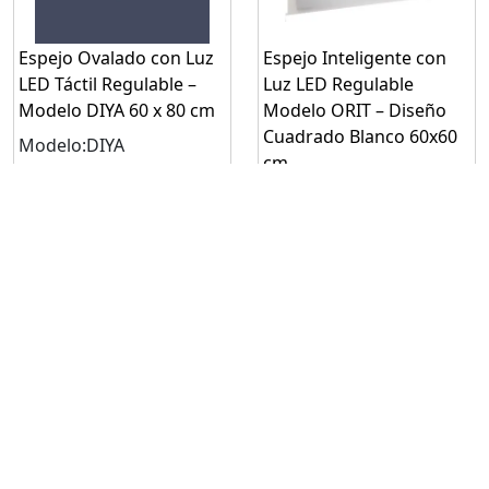
Espejo Ovalado con Luz
Espejo Inteligente con
LED Táctil Regulable –
Luz LED Regulable
Modelo DIYA 60 x 80 cm
Modelo ORIT – Diseño
Cuadrado Blanco 60x60
Modelo:DIYA
cm
Solicitar
Modelo:ORIT
cotización
Solicitar
Mínimo: 1
cotización
Mínimo: 1
Solicitar cotización
Solicitar cotización