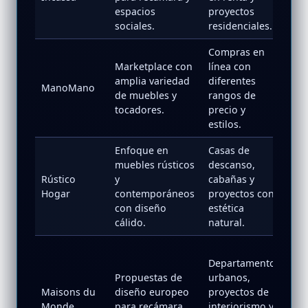
as
espacios
proyectos
mx
sociales.
residenciales.
Compras en
ht
Marketplace con
línea con
s:
amplia variedad
diferentes
ManoMano
w.
de muebles y
rangos de
om
tocadores.
precio y
o.e
estilos.
Enfoque en
Casas de
ht
muebles rústicos
descanso,
s:/
Rústico
y
cabañas y
ti
Hogar
contemporáneos
proyectos con
ga
con diseño
estética
m.
cálido.
natural.
ht
Departamentos
s:
Propuestas de
urbanos,
w.
Maisons du
diseño europeo
proyectos de
so
Monde
para recámara,
interiorismo y
u