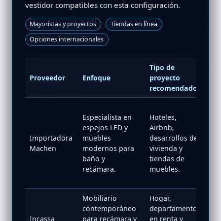
vestidor compatibles con esta configuración.
Mayoristas y proyectos
Tiendas en línea
Opciones internacionales
Tipo de
Proveedor
Enfoque
proyecto
En
recomendado
ht
Especialista en
Hoteles,
s:
espejos LED y
Airbnb,
rk
Importadora
muebles
desarrollos de
b.
Machen
modernos para
vivienda y
20
baño y
tiendas de
pe
recámara.
muebles.
to
le
Mobiliario
Hogar,
ht
contemporáneo
departamentos
s:/
Incassa
para recámara y
en renta y