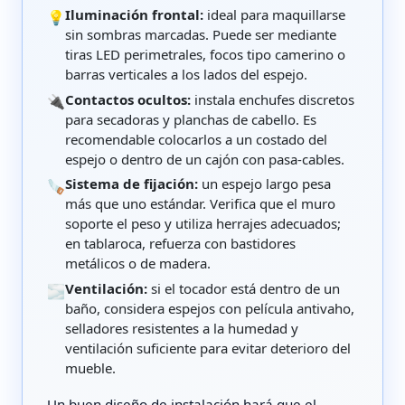
Iluminación frontal:
ideal para maquillarse
💡
sin sombras marcadas. Puede ser mediante
tiras LED perimetrales, focos tipo camerino o
barras verticales a los lados del espejo.
Contactos ocultos:
instala enchufes discretos
🔌
para secadoras y planchas de cabello. Es
recomendable colocarlos a un costado del
espejo o dentro de un cajón con pasa-cables.
Sistema de fijación:
un espejo largo pesa
🪚
más que uno estándar. Verifica que el muro
soporte el peso y utiliza herrajes adecuados;
en tablaroca, refuerza con bastidores
metálicos o de madera.
Ventilación:
si el tocador está dentro de un
🌫️
baño, considera espejos con película antivaho,
selladores resistentes a la humedad y
ventilación suficiente para evitar deterioro del
mueble.
Un buen diseño de instalación hará que el